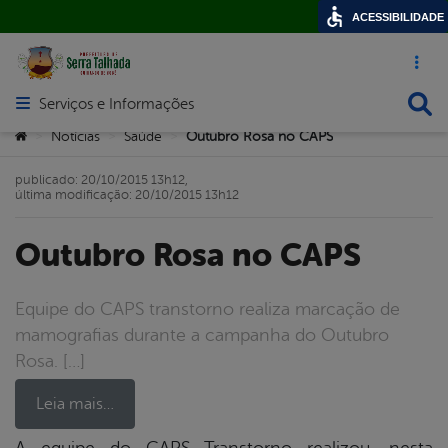
ACESSIBILIDADE
Acesso ráp
Busca
Serviços e Informações
Abrir menu principal de navegação
Você está aqui:
Notícias
Saúde
Outubro Rosa no CAPS
>
>
>
publicado: 20/10/2015 13h12,
última modificação: 20/10/2015 13h12
Outubro Rosa no CAPS
Equipe do CAPS transtorno realiza marcação de
mamografias durante a campanha do Outubro
Rosa. […]
Leia mais…