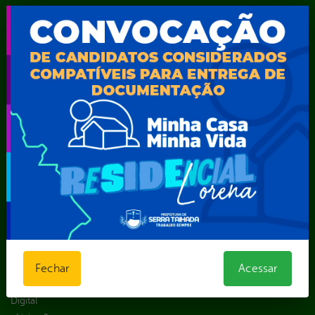
Portal da
E-sic
Outros
Transparência
Serviços
Como
solicitar
Educação
Carta de
Consulte sua
Saúde
Serviços
Solicitação
Atos normativos
E-sic
Decretos
Central de Dúvidas
Ferramenta de
Estatísticas
Convênios e
Autenticidade
Formulários
Transferências
Ouvidoria
Prazos e
Despesas
Portal Aldir
autoridades
Diárias
Blanc
Sic Físico
Emendas
Portal da
Solicitar
parlamentares
Transparência
Recurso
Estrutura
Transporte
Solicitar um
Organizacional
Escolar
pedido
Inicio
Fechar
Acessar
LGPD e Governo
Digital