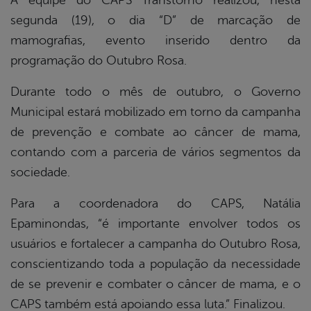
A equipe do CAPS Transtorno realizou, nesta
segunda (19), o dia “D” de marcação de
book
mamografias, evento inserido dentro da
programação do Outubro Rosa.
er
Durante todo o mês de outubro, o Governo
Municipal estará mobilizado em torno da campanha
din
de prevenção e combate ao câncer de mama,
contando com a parceria de vários segmentos da
sociedade.
Para a coordenadora do CAPS, Natália
Epaminondas, “é importante envolver todos os
usuários e fortalecer a campanha do Outubro Rosa,
conscientizando toda a população da necessidade
de se prevenir e combater o câncer de mama, e o
CAPS também está apoiando essa luta.” Finalizou.