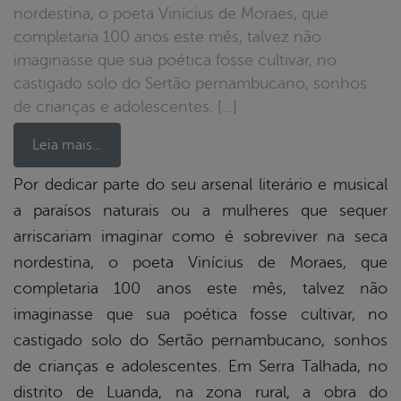
nordestina, o poeta Vinícius de Moraes, que
completaria 100 anos este mês, talvez não
imaginasse que sua poética fosse cultivar, no
castigado solo do Sertão pernambucano, sonhos
de crianças e adolescentes. […]
Leia mais…
Por dedicar parte do seu arsenal literário e musical
a paraísos naturais ou a mulheres que sequer
book
arriscariam imaginar como é sobreviver na seca
nordestina, o poeta Vinícius de Moraes, que
er
completaria 100 anos este mês, talvez não
imaginasse que sua poética fosse cultivar, no
castigado solo do Sertão pernambucano, sonhos
din
de crianças e adolescentes. Em Serra Talhada, no
distrito de Luanda, na zona rural, a obra do