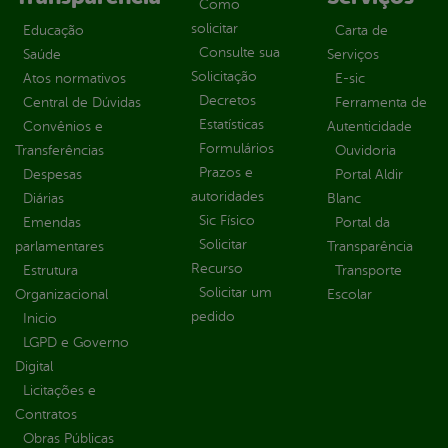
Como
solicitar
Educação
Carta de
Consulte sua
Saúde
Serviços
Solicitação
Atos normativos
E-sic
Decretos
Central de Dúvidas
Ferramenta de
Estatísticas
Convênios e
Autenticidade
Formulários
Transferências
Ouvidoria
Prazos e
Despesas
Portal Aldir
autoridades
Diárias
Blanc
Sic Físico
Emendas
Portal da
Solicitar
parlamentares
Transparência
Recurso
Estrutura
Transporte
Solicitar um
Organizacional
Escolar
pedido
Inicio
LGPD e Governo
Digital
Licitações e
Contratos
Obras Públicas