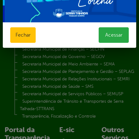
Secretaria Municipal da Mulher – SEMU
Secretaria Municipal de Administração – SAD
Secretaria Municipal de Agricultura e Recursos Hídricos –
SEMARH / Secretaria de Agricultura Familiar – SEMAF
Secretaria Municipal de Educação – SEST
Fechar
Acessar
Secretaria Municipal de Esporte e Lazer – SEMEL
Secretaria Municipal de Finanças – SECFIN
Secretaria Municipal de Governo – SEGOV
Secretaria Municipal de Meio Ambiente – SEMA
Secretaria Municipal de Planejamento e Gestão – SEPLAG
Secretaria Municipal de Relações Institucionais – SEMRI
Secretaria Municipal de Saúde – SMS
Secretaria Municipal de Serviços Públicos – SEMUSP
Superintendência de Trânsito e Transportes de Serra
Talhada-STTRANS
Transparência, Fiscalização e Controle
Portal da
E-sic
Outros
Transparência
Serviços