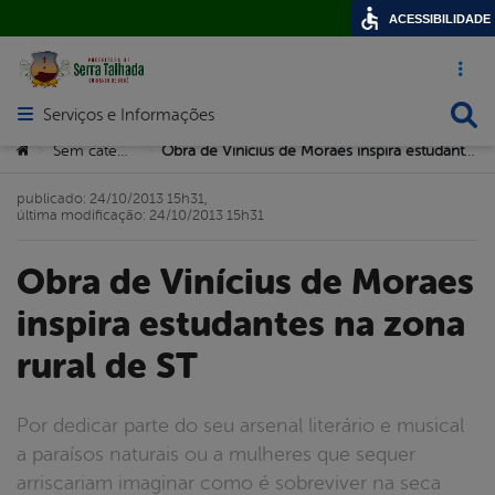
ACESSIBILIDADE
Acesso ráp
Busca
Serviços e Informações
Abrir menu principal de navegação
Você está aqui:
Sem categoria
Obra de Vinícius de Moraes inspira estudantes na zona rural de ST
>
>
publicado: 24/10/2013 15h31,
última modificação: 24/10/2013 15h31
Obra de Vinícius de Moraes
inspira estudantes na zona
rural de ST
Por dedicar parte do seu arsenal literário e musical
a paraísos naturais ou a mulheres que sequer
arriscariam imaginar como é sobreviver na seca