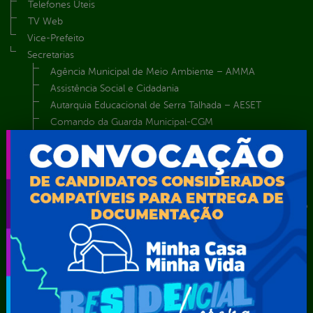
Telefones Úteis
TV Web
Vice-Prefeito
Secretarias
Agência Municipal de Meio Ambiente – AMMA
Assistência Social e Cidadania
Autarquia Educacional de Serra Talhada – AESET
Comando da Guarda Municipal-CGM
Diretoria da Defesa Civil
FUNDAÇÃO CULTURAL DE SERRA TALHADA
Gabinete da Prefeita
Gabinete do Vice-Prefeito
Instituto de Previdência Própria dos Servidores Públicos do
Município de Serra Talhada-IPPS
Obras e Infraestrutura
Procuradoria Geral do Município
Secretaria de Comunicação Social e Audiovisual
Secretaria de Desenvolvimento Econômico e Turismo
Secretaria de Iluminação Pública e Energia Elétrica