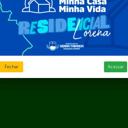
ções e Contratos
Públicas
jamento e Prestação de Contas
as
sos Humanos
ias de Receitas
Fechar
Acessar