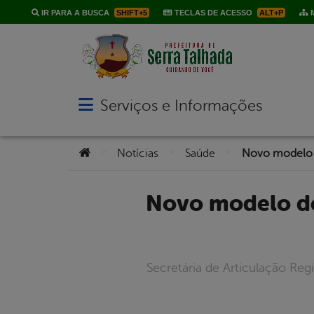
IR PARA A BUSCA
SHIFT+5
TECLAS DE ACESSO
ALT+P
M
Serviços e Informações
Abrir menu principal de navegação
Você está aqui:
>
>
>
Notícias
Saúde
Novo modelo de financiamento da saúde é tema de encontro
Secretária de Articulação Re