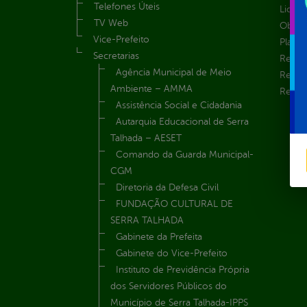
Telefones Úteis
Licita
TV Web
Obras 
Vice-Prefeito
Plane
Secretarias
Receit
Agência Municipal de Meio
Recur
Ambiente – AMMA
Renúnc
Assistência Social e Cidadania
Autarquia Educacional de Serra
Talhada – AESET
Comando da Guarda Municipal-
CGM
Diretoria da Defesa Civil
FUNDAÇÃO CULTURAL DE
SERRA TALHADA
Gabinete da Prefeita
Gabinete do Vice-Prefeito
Instituto de Previdência Própria
dos Servidores Públicos do
Município de Serra Talhada-IPPS