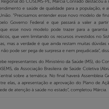
ção Regional do COSEMS-PE, Márcia Conrado destacou a 
tendimento e saúde de qualidade para a população, e 
União. “Precisamos entender esse novo modelo de fi
pelo Governo Federal e que passará a valer a parti
 que esse novo modelo pode trazer para a garantia 
icos, que vem limitando os recursos investidos no Si
s, mas a verdade é que ainda restam muitas dúvidas
 não pode ser pega de surpresa e nem prejudicada”, diss
be representantes do Ministério da Saúde (MS), do Co
MS, da Associação Brasileira de Saúde Coletiva (Ab
ntral sobre a temática. No final haverá Assembleia Ge
ntre elas, a apresentação e aprovação do Plano de Açã
rede de atenção à saúde no estado”, completou Márcia.