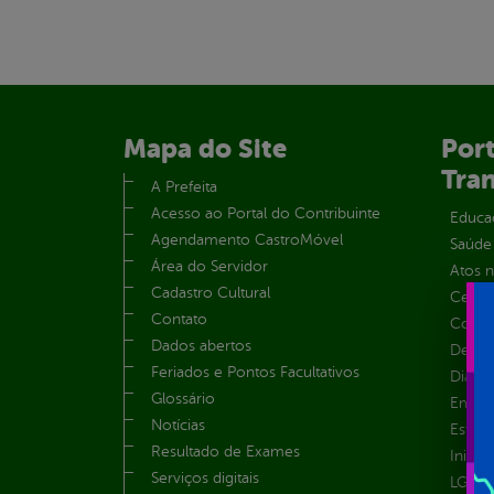
Mapa do Site
Port
Tra
A Prefeita
Acesso ao Portal do Contribuinte
Educa
Agendamento CastroMóvel
Saúde
Área do Servidor
Atos 
Cadastro Cultural
Centra
Contato
Convên
Dados abertos
Despe
Feriados e Pontos Facultativos
Diária
Glossário
Emend
Notícias
Estrut
Resultado de Exames
Inicio
Serviços digitais
LGPD e