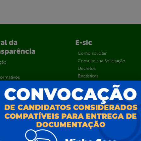
al da
E-sic
nsparência
Como solicitar
Consulte sua Solicitação
ção
Decretos
Estatísticas
normativos
Formulários
l de Dúvidas
Prazos e autoridades
ios e Transferências
Sic Físico
sas
Solicitar Recurso
s
Solicitar um pedido
as parlamentares
ura Organizacional
 Governo Digital