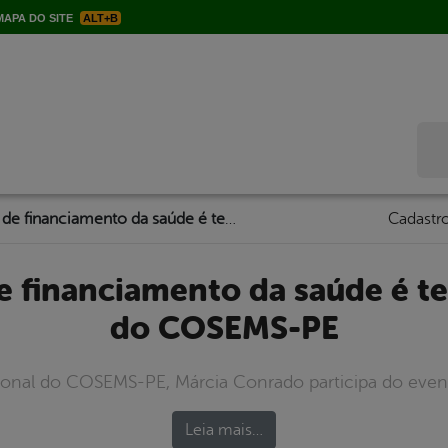
APA DO SITE
ALT+B
Bus
Novo modelo de financiamento da saúde é tema de encontro do COSEMS-PE
Cadastro
do COSEMS-PE
gional do COSEMS-PE, Márcia Conrado participa do even
Leia mais…