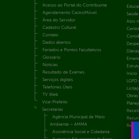
Acesso ao Portal do Contribuinte
Educa
Agendamento CastroMóvel
Saúde
Área do Servidor
Atos 
Cadastro Cultural
Centra
Contato
Convên
Dados abertos
Despe
Feriados e Pontos Facultativos
Diária
Glossário
Emend
Notícias
Estrut
Resultado de Exames
Inicio
Serviços digitais
LGPD e
Telefones Úteis
Licita
TV Web
Obras 
Vice-Prefeito
Plane
Secretarias
Receit
Agência Municipal de Meio
Recur
Ambiente – AMMA
Renúnc
Assistência Social e Cidadania