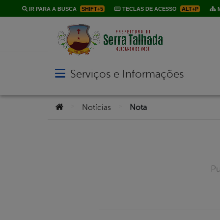
IR PARA A BUSCA
SHIFT+5
TECLAS DE ACESSO
ALT+P
M
Serviços e Informações
Abrir menu principal de navegação
Você está aqui:
>
>
Notícias
Nota
Pu