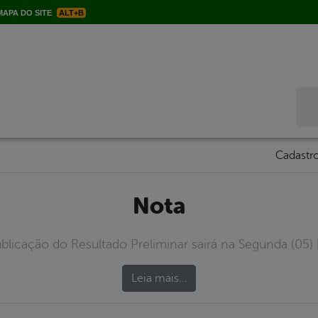
APA DO SITE
ALT+B
Bus
Cadastro
Nota
blicação do Resultado Preliminar sairá na Segunda (05) 
Leia mais…