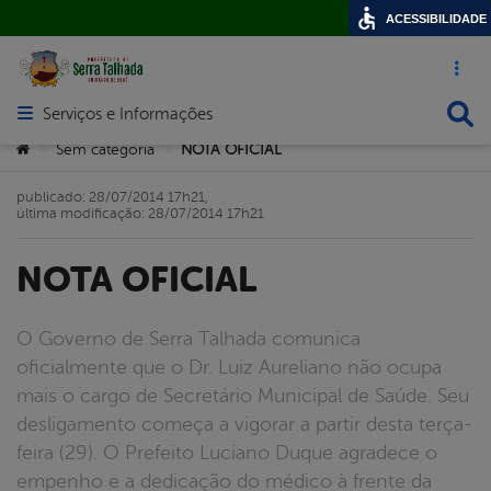
ACESSIBILIDADE
Acesso ráp
Busca
Serviços e Informações
Abrir menu principal de navegação
Você está aqui:
Sem categoria
NOTA OFICIAL
>
>
publicado: 28/07/2014 17h21,
última modificação: 28/07/2014 17h21
NOTA OFICIAL
O Governo de Serra Talhada comunica
oficialmente que o Dr. Luiz Aureliano não ocupa
mais o cargo de Secretário Municipal de Saúde. Seu
desligamento começa a vigorar a partir desta terça-
feira (29). O Prefeito Luciano Duque agradece o
empenho e a dedicação do médico à frente da