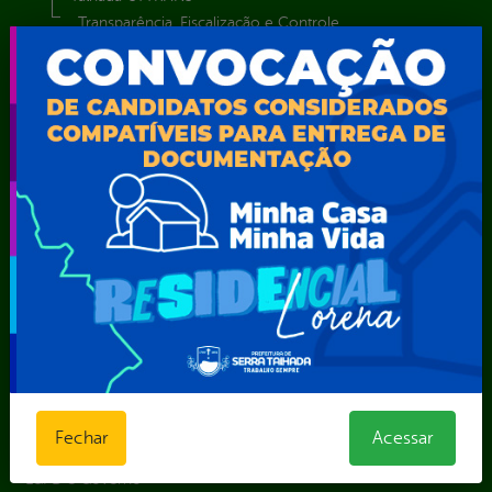
Transparência, Fiscalização e Controle
Portal da
E-sic
Outros
Transparência
Serviços
Como
solicitar
Educação
Carta de
Consulte sua
Saúde
Serviços
Solicitação
Atos normativos
E-sic
Decretos
Central de Dúvidas
Ferramenta de
Estatísticas
Convênios e
Autenticidade
Formulários
Transferências
Ouvidoria
Prazos e
Despesas
Portal Aldir
autoridades
Diárias
Blanc
Sic Físico
Emendas
Portal da
Solicitar
parlamentares
Transparência
Recurso
Estrutura
Transporte
Solicitar um
Organizacional
Escolar
Fechar
Acessar
pedido
Inicio
LGPD e Governo