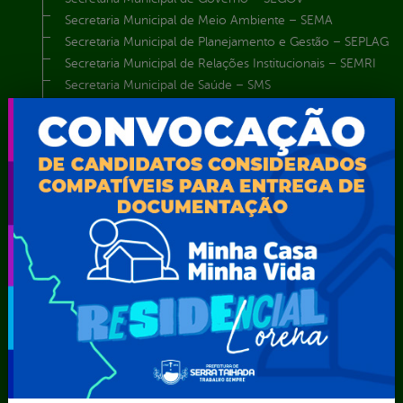
Secretaria Municipal de Meio Ambiente – SEMA
Secretaria Municipal de Planejamento e Gestão – SEPLAG
Secretaria Municipal de Relações Institucionais – SEMRI
Secretaria Municipal de Saúde – SMS
Secretaria Municipal de Serviços Públicos – SEMUSP
Superintendência de Trânsito e Transportes de Serra
Talhada-STTRANS
Transparência, Fiscalização e Controle
Portal da
E-sic
Outros
Transparência
Serviços
Como
solicitar
Educação
Carta de
Consulte sua
Saúde
Serviços
Solicitação
Atos normativos
E-sic
Decretos
Central de Dúvidas
Ferramenta de
Estatísticas
Convênios e
Autenticidade
Formulários
Transferências
Ouvidoria
Prazos e
Despesas
Portal Aldir