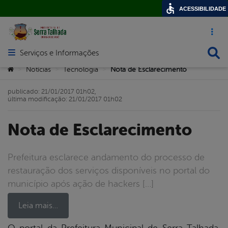
ACESSIBILIDADE
Acesso ráp
Busca
Serviços e Informações
Abrir menu principal de navegação
Você está aqui:
Notícias
Tecnologia
Nota de Esclarecimento
>
>
>
publicado: 21/01/2017 01h02,
última modificação: 21/01/2017 01h02
Nota de Esclarecimento
Prefeitura esclarece andamento do processo de
restauração dos serviços disponíveis no portal do
município após ação de hackers […]
Leia mais…