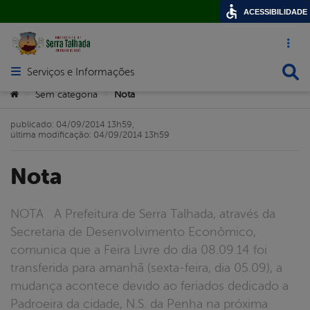
ACESSIBILIDADE
Acesso ráp
Busca
Serviços e Informações
Abrir menu principal de navegação
Você está aqui:
Sem categoria
Nota
>
>
publicado: 04/09/2014 13h59,
última modificação: 04/09/2014 13h59
Nota
NOTA A Prefeitura de Serra Talhada, através da
Secretaria de Desenvolvimento Econômico,
comunica que a Feira Livre do dia 08.09.14 foi
transferida para amanhã (sexta-feira, dia 05.09), a
mudança acontece devido ao feriados dedicado a
Padroeira da cidade, N.S. da Penha na próxima