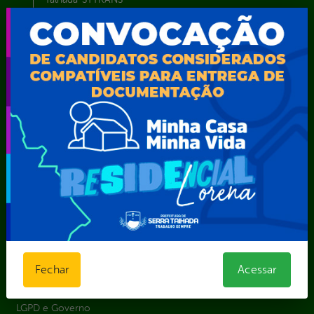
Transparência, Fiscalização e Controle
Portal da
E-sic
Outros
Transparência
Serviços
Como
solicitar
Educação
Carta de
Consulte sua
Saúde
Serviços
Solicitação
Atos normativos
E-sic
Decretos
Central de Dúvidas
Ferramenta de
Estatísticas
Convênios e
Autenticidade
Formulários
Transferências
Ouvidoria
Prazos e
Despesas
Portal Aldir
autoridades
Diárias
Blanc
Sic Físico
Emendas
Portal da
Solicitar
parlamentares
Transparência
Recurso
Estrutura
Transporte
Fechar
Acessar
Solicitar um
Organizacional
Escolar
pedido
Inicio
LGPD e Governo