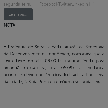
segunda-feira. FacebookTwitterLinkedin […]
Leia mais…
NOTA
book
A Prefeitura de Serra Talhada, através da Secretaria
er
de Desenvolvimento Econômico, comunica que a
Feira Livre do dia 08.09.14 foi transferida para
amanhã (sexta-feira, dia 05.09), a mudança
din
acontece devido ao feriados dedicado a Padroeira
da cidade, N.S. da Penha na próxima segunda-feira.