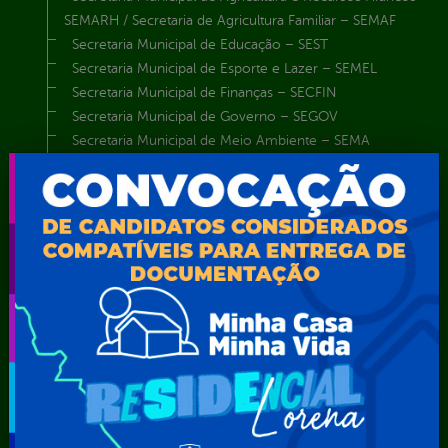
SEMARH / Secretaria de Agricultura Familiar – SEMAF
Secretaria Municipal de Educação – SEST
Secretaria Municipal de Esporte e Lazer – SEMEL
Secretaria Municipal de Finanças – SECFIN
Secretaria Municipal de Governo – SEGOV
Secretaria Municipal de Meio Ambiente – SEMA
Secretaria Municipal de Planejamento e Gestão – SEPLAG
Secretaria Municipal de Relações Institucionais – SEMRI
Secretaria Municipal de Saúde – SMS
Secretaria Municipal de Serviços Públicos – SEMUSP
Superintendência de Trânsito e Transportes de Serra
Talhada-STTRANS
Transparência, Fiscalização e Controle
Portal da
E-sic
Outros
Transparência
Serviços
Como
solicitar
Educação
Carta de
Consulte sua
Saúde
Serviços