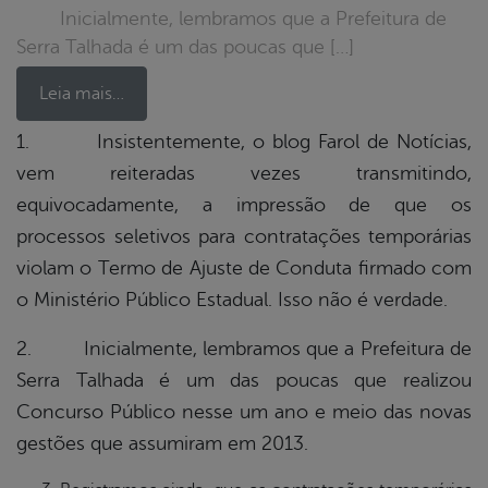
Inicialmente, lembramos que a Prefeitura de
Serra Talhada é um das poucas que […]
Leia mais…
1. Insistentemente, o blog Farol de Notícias,
vem reiteradas vezes transmitindo,
book
equivocadamente, a impressão de que os
processos seletivos para contratações temporárias
er
violam o Termo de Ajuste de Conduta firmado com
o Ministério Público Estadual. Isso não é verdade.
din
2. Inicialmente, lembramos que a Prefeitura de
Serra Talhada é um das poucas que realizou
Concurso Público nesse um ano e meio das novas
gestões que assumiram em 2013.