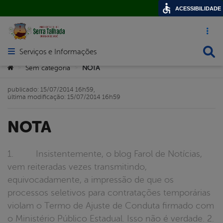
ACESSIBILIDADE
Acesso ráp
Busca
Serviços e Informações
Abrir menu principal de navegação
Você está aqui:
Sem categoria
NOTA
>
>
publicado: 15/07/2014 16h59,
última modificação: 15/07/2014 16h59
NOTA
1. Insistentemente, o blog Farol de Notícias,
vem reiteradas vezes transmitindo,
equivocadamente, a impressão de que os
processos seletivos para contratações temporárias
violam o Termo de Ajuste de Conduta firmado com
o Ministério Público Estadual. Isso não é verdade. 2.