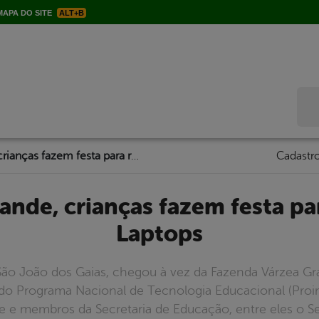
APA DO SITE
ALT+B
Bus
Na Várzea Grande, crianças fazem festa para receberem Laptops
Cadastro
Laptops
o João dos Gaias, chegou à vez da Fazenda Várzea Gran
 do Programa Nacional de Tecnologia Educacional (Proin
ue e membros da Secretaria de Educação, entre eles o Se