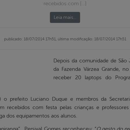
recebidos com […]
Leia mais…
publicado: 18/07/2014 17h51,
última modificação: 18/07/2014 17h51
Depois da comunidade de São 
da Fazenda Várzea Grande, no 6
receber 20 laptops do Progr
8) o prefeito Luciano Duque e membros da Secretari
am recebidos com festa pelas crianças e professore
ega dos equipamentos aos alunos.
piranga”, Persival Gomes reconheceu: “
O gesto do pr