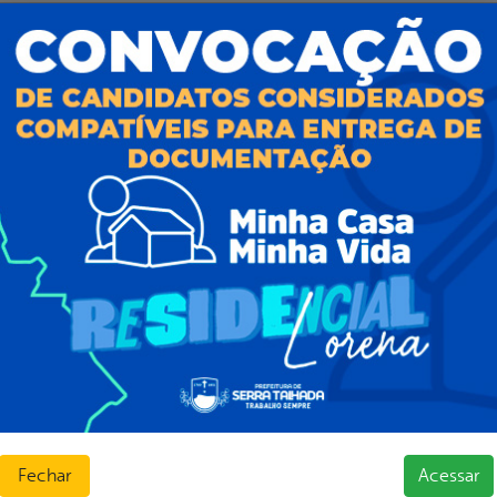
al da
E-sic
nsparência
Como solicitar
Consulte sua Solicitação
ção
Decretos
Estatísticas
normativos
Formulários
l de Dúvidas
Prazos e autoridades
ios e Transferências
Sic Físico
sas
Solicitar Recurso
s
Solicitar um pedido
as parlamentares
ura Organizacional
 Governo Digital
ções e Contratos
Fechar
Acessar
Públicas