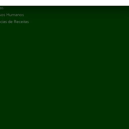
jamento e Prestação de Contas
as
sos Humanos
ias de Receitas