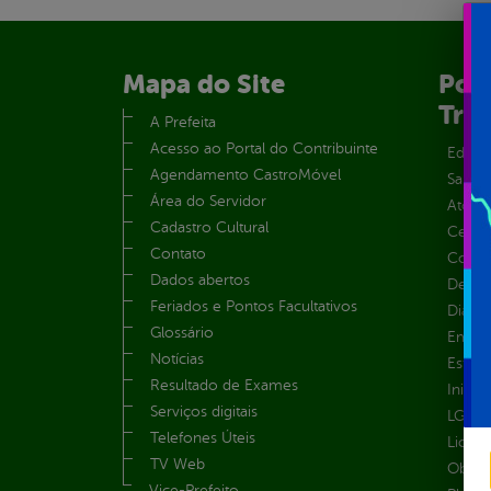
Mapa do Site
Port
Tra
A Prefeita
Acesso ao Portal do Contribuinte
Educa
Agendamento CastroMóvel
Saúde
Área do Servidor
Atos 
Cadastro Cultural
Centra
Contato
Convên
Dados abertos
Despe
Feriados e Pontos Facultativos
Diária
Glossário
Emend
Notícias
Estrut
Resultado de Exames
Inicio
Serviços digitais
LGPD e
Telefones Úteis
Licita
TV Web
Obras 
Vice-Prefeito