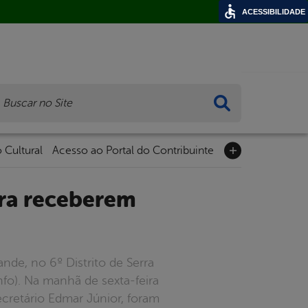
ACESSIBILIDADE
ca
 Cultural
Acesso ao Portal do Contribuinte
de, no 6º Distrito de Serra
fo). Na manhã de sexta-feira
cretário Edmar Júnior, foram