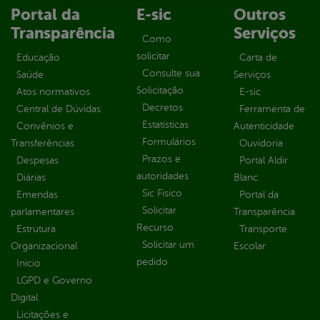
Portal da
E-sic
Outros
Transparência
Serviços
Como
solicitar
Educação
Carta de
Consulte sua
Saúde
Serviços
Solicitação
Atos normativos
E-sic
Decretos
Central de Dúvidas
Ferramenta de
Estatísticas
Convênios e
Autenticidade
Formulários
Transferências
Ouvidoria
Prazos e
Despesas
Portal Aldir
autoridades
Diárias
Blanc
Sic Físico
Emendas
Portal da
Solicitar
parlamentares
Transparência
Recurso
Estrutura
Transporte
Solicitar um
Organizacional
Escolar
pedido
Inicio
LGPD e Governo
Digital
Licitações e