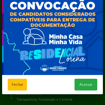
Secretaria de Desenvolvimento Econômico e Turismo
Secretaria de Iluminação Pública e Energia Elétrica
Secretaria Municipal da Mulher – SEMU
Secretaria Municipal de Administração – SAD
Secretaria Municipal de Agricultura e Recursos Hídricos –
SEMARH / Secretaria de Agricultura Familiar – SEMAF
Secretaria Municipal de Educação – SEST
Secretaria Municipal de Esporte e Lazer – SEMEL
Secretaria Municipal de Finanças – SECFIN
Secretaria Municipal de Governo – SEGOV
Secretaria Municipal de Meio Ambiente – SEMA
Secretaria Municipal de Planejamento e Gestão – SEPLAG
Secretaria Municipal de Relações Institucionais – SEMRI
Secretaria Municipal de Saúde – SMS
Secretaria Municipal de Serviços Públicos – SEMUSP
Fechar
Acessar
Superintendência de Trânsito e Transportes de Serra
Talhada-STTRANS
Transparência, Fiscalização e Controle