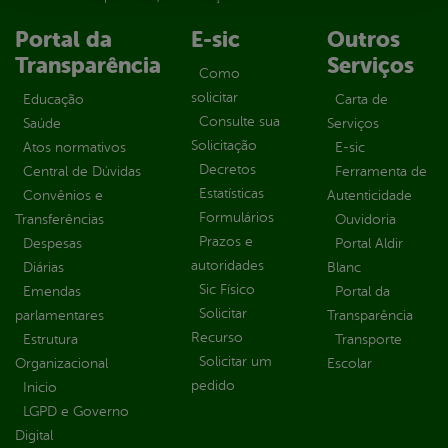
Portal da
E-sic
Outros
Transparência
Serviços
Como
solicitar
Educação
Carta de
Consulte sua
Saúde
Serviços
Solicitação
Atos normativos
E-sic
Decretos
Central de Dúvidas
Ferramenta de
Estatísticas
Convênios e
Autenticidade
Formulários
Transferências
Ouvidoria
Prazos e
Despesas
Portal Aldir
autoridades
Diárias
Blanc
Sic Físico
Emendas
Portal da
Solicitar
parlamentares
Transparência
Recurso
Estrutura
Transporte
Solicitar um
Organizacional
Escolar
pedido
Inicio
LGPD e Governo
Digital