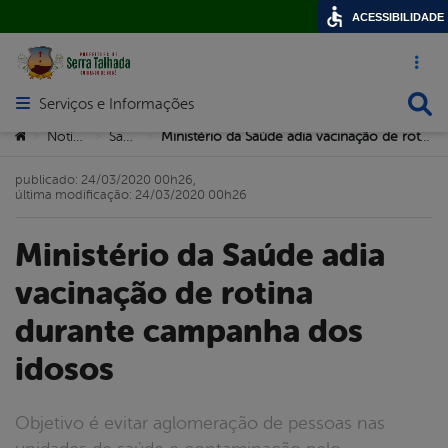
ACESSIBILIDADE
Acesso ráp
Busca
Serviços e Informações
Abrir menu principal de navegação
Você está aqui:
Notícias
Saúde
Ministério da Saúde adia vacinação de rotina durante campanha dos idosos
>
>
>
publicado: 24/03/2020 00h26,
última modificação: 24/03/2020 00h26
Ministério da Saúde adia
vacinação de rotina
durante campanha dos
idosos
Objetivo é evitar aglomeração de pessoas nas