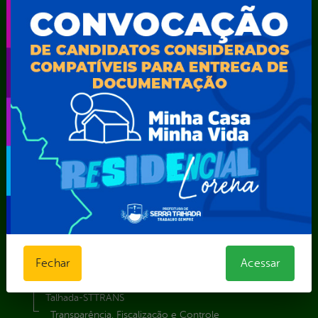
Secretaria de Comunicação Social e Audiovisual
Secretaria de Desenvolvimento Econômico e Turismo
Secretaria de Iluminação Pública e Energia Elétrica
Secretaria Municipal da Mulher – SEMU
Secretaria Municipal de Administração – SAD
Secretaria Municipal de Agricultura e Recursos Hídricos –
SEMARH / Secretaria de Agricultura Familiar – SEMAF
Secretaria Municipal de Educação – SEST
Secretaria Municipal de Esporte e Lazer – SEMEL
Secretaria Municipal de Finanças – SECFIN
Secretaria Municipal de Governo – SEGOV
Secretaria Municipal de Meio Ambiente – SEMA
Secretaria Municipal de Planejamento e Gestão – SEPLAG
Secretaria Municipal de Relações Institucionais – SEMRI
Secretaria Municipal de Saúde – SMS
Fechar
Acessar
Secretaria Municipal de Serviços Públicos – SEMUSP
Superintendência de Trânsito e Transportes de Serra
Talhada-STTRANS
Transparência, Fiscalização e Controle