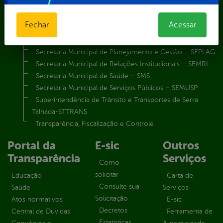
Secretaria Municipal de Esporte e Lazer – SEMEL
Secretaria Municipal de Finanças – SECFIN
Fechar
Acessar
Secretaria Municipal de Governo – SEGOV
Secretaria Municipal de Meio Ambiente – SEMA
Secretaria Municipal de Planejamento e Gestão – SEPLAG
Secretaria Municipal de Relações Institucionais – SEMRI
Secretaria Municipal de Saúde – SMS
Secretaria Municipal de Serviços Públicos – SEMUSP
Superintendência de Trânsito e Transportes de Serra
Talhada-STTRANS
Transparência, Fiscalização e Controle
Portal da
E-sic
Outros
Transparência
Serviços
Como
solicitar
Educação
Carta de
Consulte sua
Saúde
Serviços
Solicitação
Atos normativos
E-sic
Decretos
Central de Dúvidas
Ferramenta de
Estatísticas