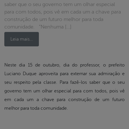
saber que o seu governo tem um olhar especial
para com todos, pois vê em cada um a chave para
construção de um futuro melhor para toda
comunidade. “Nenhuma […]
Leia mais…
book
Neste dia 15 de outubro, dia do professor, o prefeito
Luciano Duque aproveita para externar sua admiração e
seu respeito pela classe. Para fazê-los saber que o seu
er
governo tem um olhar especial para com todos, pois vê
em cada um a chave para construção de um futuro
din
melhor para toda comunidade.