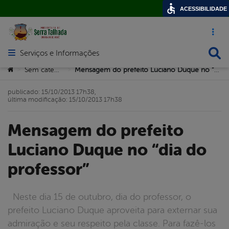
ACESSIBILIDADE
Acesso ráp
Busca
Serviços e Informações
Abrir menu principal de navegação
Você está aqui:
Sem categoria
Mensagem do prefeito Luciano Duque no “dia do professor”
>
>
publicado: 15/10/2013 17h38,
última modificação: 15/10/2013 17h38
Mensagem do prefeito
Luciano Duque no “dia do
professor”
Neste dia 15 de outubro, dia do professor, o
prefeito Luciano Duque aproveita para externar sua
admiração e seu respeito pela classe. Para fazê-los