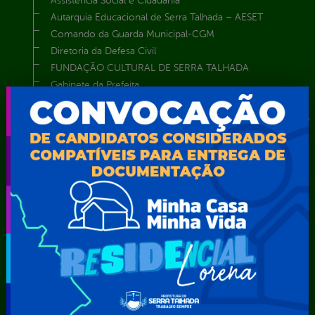
Assistência Social e Cidadania
Autarquia Educacional de Serra Talhada – AESET
Comando da Guarda Municipal-CGM
Diretoria da Defesa Civil
FUNDAÇÃO CULTURAL DE SERRA TALHADA
Gabinete da Prefeita
Gabinete do Vice-Prefeito
Instituto de Previdência Própria dos Servidores Públicos do
Município de Serra Talhada-IPPS
Obras e Infraestrutura
Procuradoria Geral do Município
Secretaria de Comunicação Social e Audiovisual
Secretaria de Desenvolvimento Econômico e Turismo
Secretaria de Iluminação Pública e Energia Elétrica
Secretaria Municipal da Mulher – SEMU
Secretaria Municipal de Administração – SAD
Secretaria Municipal de Agricultura e Recursos Hídricos –
SEMARH / Secretaria de Agricultura Familiar – SEMAF
Secretaria Municipal de Educação – SEST