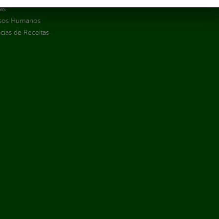
as
sos Humanos
ias de Receitas