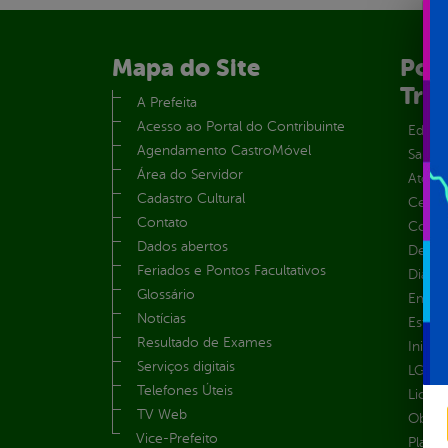
Mapa do Site
Port
Tra
A Prefeita
Acesso ao Portal do Contribuinte
Educa
Agendamento CastroMóvel
Saúde
Área do Servidor
Atos 
Cadastro Cultural
Centra
Contato
Convên
Dados abertos
Despe
Feriados e Pontos Facultativos
Diária
Glossário
Emend
Notícias
Estrut
Resultado de Exames
Inicio
Serviços digitais
LGPD e
Telefones Úteis
Licita
TV Web
Obras 
Vice-Prefeito
Plane