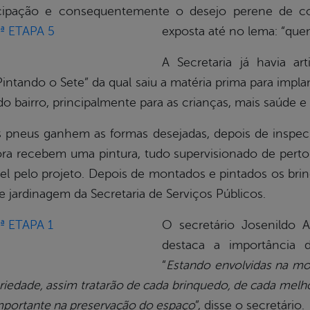
icipação e consequentemente o desejo perene de con
exposta até no lema: “qu
A Secretaria já havia ar
 “Pintando o Sete” da qual saiu a matéria prima para im
o bairro, principalmente para as crianças, mais saúde e 
s pneus ganhem as formas desejadas, depois de inspe
ra recebem uma pintura, tudo supervisionado de perto p
vel pelo projeto. Depois de montados e pintados os br
e jardinagem da Secretaria de Serviços Públicos.
O secretário Josenildo 
destaca a importância d
“
Estando envolvidas na m
riedade, assim tratarão de cada brinquedo, de cada mel
importante na preservação do espaço
”, disse o secretário.