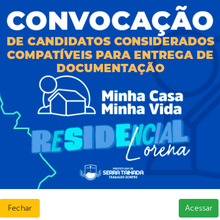
al da
E-sic
nsparência
Como solicitar
Consulte sua Solicitação
ção
Decretos
Estatísticas
normativos
Formulários
l de Dúvidas
Prazos e autoridades
ios e Transferências
Sic Físico
sas
Solicitar Recurso
s
Solicitar um pedido
as parlamentares
ura Organizacional
 Governo Digital
ções e Contratos
Públicas
Fechar
Acessar
jamento e Prestação de Contas