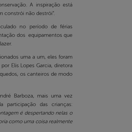
servação. A inspiração está
em
constrói não destrói”.
ticulado no período de férias
plantação dos equipamentos que
lazer.
cionados uma a um, eles foram
or Elis Lopes Garcia, diretora
inquedos, os canteiros de modo
André Barboza, mais uma vez
a participação das crianças:
ontagem é despertando nelas o
horia como uma coisa realmente