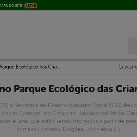
APA DO SITE
ALT+B
Bus
Mais uma etapa no Parque Ecológico das Crianças no Vila Bela
Cadastro
 no Parque Ecológico das Cria
(20) a Secretaria de Desenvolvimento Social (SDS) deu
ico das Crianças” no Conjunto Habitacional Minha Casa M
ção e lazer que estão sendo montados a partir de pneu
primeiras pinturas. Dragões, Jardineiras […]