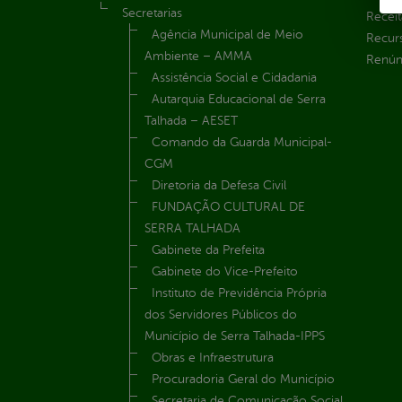
Secretarias
Receit
Agência Municipal de Meio
Recur
Ambiente – AMMA
Renúnc
Assistência Social e Cidadania
Autarquia Educacional de Serra
Talhada – AESET
Comando da Guarda Municipal-
CGM
Diretoria da Defesa Civil
FUNDAÇÃO CULTURAL DE
SERRA TALHADA
Gabinete da Prefeita
Gabinete do Vice-Prefeito
Instituto de Previdência Própria
dos Servidores Públicos do
Município de Serra Talhada-IPPS
Obras e Infraestrutura
Procuradoria Geral do Município
Secretaria de Comunicação Social