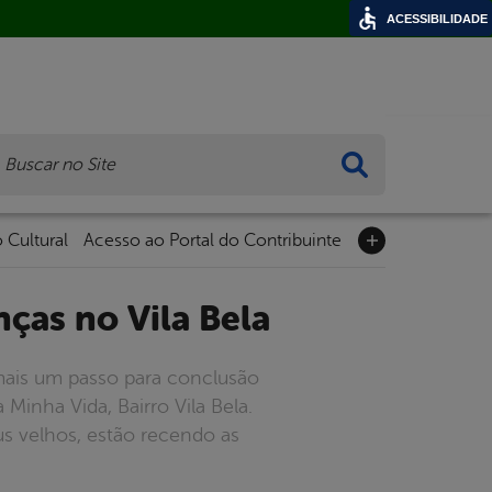
ACESSIBILIDADE
ca
 Cultural
Acesso ao Portal do Contribuinte
nças no Vila Bela
 mais um passo para conclusão
inha Vida, Bairro Vila Bela.
s velhos, estão recendo as