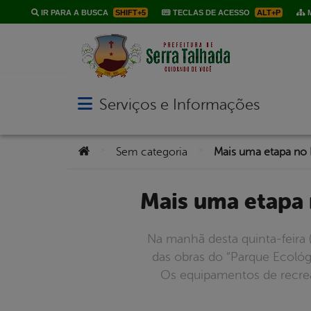
IR PARA A BUSCA
SHIFT+5
TECLAS DE ACESSO
ALT+P
M
Serviços e Informações
Abrir menu principal de navegação
Você está aqui:
>
>
Sem categoria
Mais uma etapa
Na manhã desta quinta-feira 
das obras do “Parque Ecológ
Os equipamentos de recrea