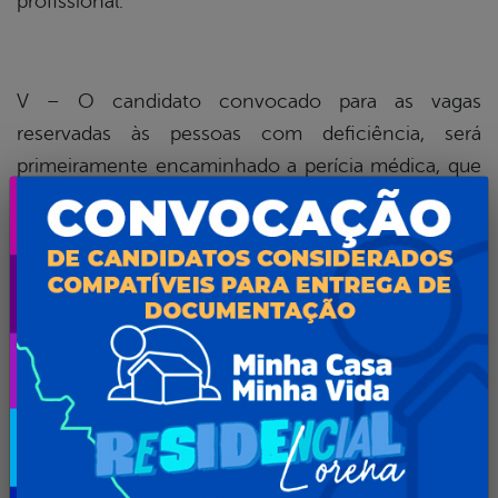
profissional.
V – O candidato convocado para as vagas
reservadas às pessoas com deficiência, será
primeiramente encaminhado a perícia médica, que
avaliará a condição de deficiência por ele declarada
no ato da inscrição no concurso. Caso a perícia
médica constate que o candidato não se enquadra
na condição de pessoa com a deficiência por ele
declarada, será procedida a sua reclassificação no
concurso, sem direito às vagas destinadas às
pessoas com deficiência física. Caso a perícia
médica confirme a deficiência física declarada pelo
candidato, ele será nomeado nessa condição,
ficando a cargo de uma equipe multidisciplinar,