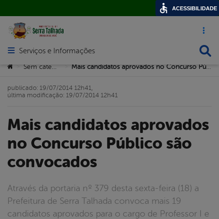
ACESSIBILIDADE
Acesso ráp
Busca
Serviços e Informações
Abrir menu principal de navegação
Você está aqui:
Sem categoria
Mais candidatos aprovados no Concurso Público são convocados
>
>
publicado: 19/07/2014 12h41,
última modificação: 19/07/2014 12h41
Mais candidatos aprovados
no Concurso Público são
convocados
Através da portaria nº 379 desta sexta-feira (18) a
Prefeitura de Serra Talhada convoca mais 19
candidatos aprovados para o cargo de Professor I e