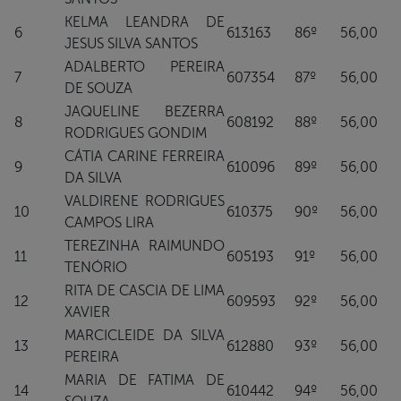
KELMA LEANDRA DE
6
613163
86º
56,00
JESUS SILVA SANTOS
ADALBERTO PEREIRA
7
607354
87º
56,00
DE SOUZA
JAQUELINE BEZERRA
8
608192
88º
56,00
RODRIGUES GONDIM
CÁTIA CARINE FERREIRA
9
610096
89º
56,00
DA SILVA
VALDIRENE RODRIGUES
10
610375
90º
56,00
CAMPOS LIRA
TEREZINHA RAIMUNDO
11
605193
91º
56,00
TENÓRIO
RITA DE CASCIA DE LIMA
12
609593
92º
56,00
XAVIER
MARCICLEIDE DA SILVA
13
612880
93º
56,00
PEREIRA
MARIA DE FATIMA DE
14
610442
94º
56,00