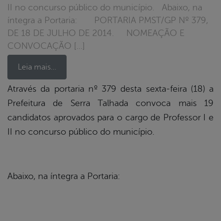
II no concurso público do município. Abaixo, na
íntegra a Portaria: PORTARIA PMST/GP Nº 379,
DE 18 DE JULHO DE 2014. NOMEAÇÃO E
CONVOCAÇÃO […]
Leia mais…
Através da portaria nº 379 desta sexta-feira (18) a
Prefeitura de Serra Talhada convoca mais 19
book
candidatos aprovados para o cargo de Professor I e
II no concurso público do município.
er
Abaixo, na íntegra a Portaria:
din