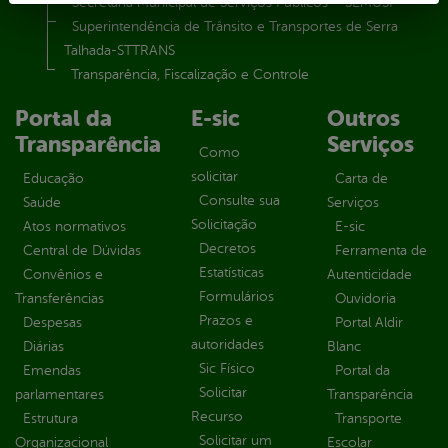
Secretaria Municipal de Serviços Públicos – SEMUSP
Superintendência de Trânsito e Transportes de Serra
Talhada-STTRANS
Transparência, Fiscalização e Controle
Portal da
E-sic
Outros
Transparência
Serviços
Como
solicitar
Educação
Carta de
Consulte sua
Saúde
Serviços
Solicitação
Atos normativos
E-sic
Decretos
Central de Dúvidas
Ferramenta de
Estatísticas
Convênios e
Autenticidade
Formulários
Transferências
Ouvidoria
Prazos e
Despesas
Portal Aldir
autoridades
Diárias
Blanc
Sic Físico
Emendas
Portal da
Solicitar
parlamentares
Transparência
Recurso
Estrutura
Transporte
Solicitar um
Organizacional
Escolar