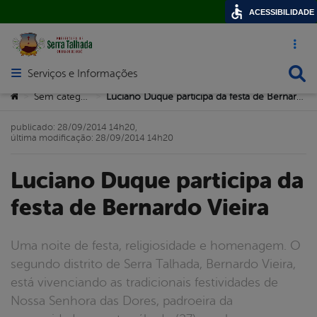
ACESSIBILIDADE
Acesso ráp
Busca
Serviços e Informações
Abrir menu principal de navegação
Você está aqui:
Sem categoria
Luciano Duque participa da festa de Bernardo Vieira
>
>
publicado: 28/09/2014 14h20,
última modificação: 28/09/2014 14h20
Luciano Duque participa da
festa de Bernardo Vieira
Uma noite de festa, religiosidade e homenagem. O
segundo distrito de Serra Talhada, Bernardo Vieira,
está vivenciando as tradicionais festividades de
Nossa Senhora das Dores, padroeira da