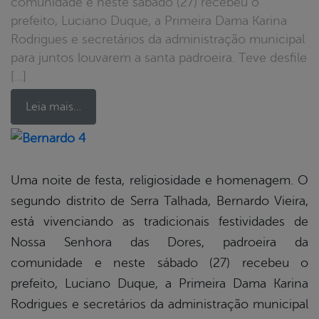
comunidade e neste sábado (27) recebeu o
prefeito, Luciano Duque, a Primeira Dama Karina
Rodrigues e secretários da administração municipal
para juntos louvarem a santa padroeira. Teve desfile
[…]
Leia mais…
book
Uma noite de festa, religiosidade e homenagem. O
segundo distrito de Serra Talhada, Bernardo Vieira,
er
está vivenciando as tradicionais festividades de
Nossa Senhora das Dores, padroeira da
comunidade e neste sábado (27) recebeu o
din
prefeito, Luciano Duque, a Primeira Dama Karina
Rodrigues e secretários da administração municipal