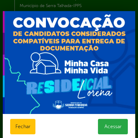
Município de Serra Talhada-IPPS
Obras e Infraestrutura
Procuradoria Geral do Município
Secretaria de Comunicação Social e Audiovisual
Secretaria de Desenvolvimento Econômico e Turismo
Secretaria de Iluminação Pública e Energia Elétrica
Secretaria Municipal da Mulher – SEMU
Secretaria Municipal de Administração – SAD
Secretaria Municipal de Agricultura e Recursos Hídricos –
SEMARH / Secretaria de Agricultura Familiar – SEMAF
Secretaria Municipal de Educação – SEST
Secretaria Municipal de Esporte e Lazer – SEMEL
Secretaria Municipal de Finanças – SECFIN
Secretaria Municipal de Governo – SEGOV
Secretaria Municipal de Meio Ambiente – SEMA
Secretaria Municipal de Planejamento e Gestão – SEPLAG
Secretaria Municipal de Relações Institucionais – SEMRI
Fechar
Acessar
Secretaria Municipal de Saúde – SMS