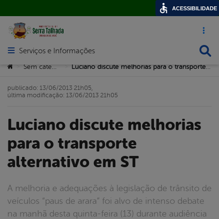
ACESSIBILIDADE
Acesso ráp
Busca
Serviços e Informações
Abrir menu principal de navegação
Você está aqui:
Sem categoria
Luciano discute melhorias para o transporte alternativo em ST
>
>
publicado: 13/06/2013 21h05,
última modificação: 13/06/2013 21h05
Luciano discute melhorias
para o transporte
alternativo em ST
A melhoria e adequações à legislação de trânsito de
veículos “paus de arara” foi alvo de intenso debate
na manhã desta quinta-feira (13) durante audiência