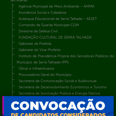
Secretarias
Agência Municipal de Meio Ambiente – AMMA
Assistência Social e Cidadania
Autarquia Educacional de Serra Talhada – AESET
Comando da Guarda Municipal-CGM
Diretoria da Defesa Civil
FUNDAÇÃO CULTURAL DE SERRA TALHADA
Gabinete da Prefeita
Gabinete do Vice-Prefeito
Instituto de Previdência Própria dos Servidores Públicos do
Município de Serra Talhada-IPPS
Obras e Infraestrutura
Procuradoria Geral do Município
Secretaria de Comunicação Social e Audiovisual
Secretaria de Desenvolvimento Econômico e Turismo
Secretaria de Iluminação Pública e Energia Elétrica
Secretaria Municipal da Mulher – SEMU
Secretaria Municipal de Administração – SAD
Secretaria Municipal de Agricultura e Recursos Hídricos –