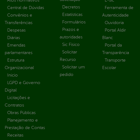
Atos normativos
E-sic
Decretos
Central de Dúvidas
Ferramenta de
Estatísticas
Convênios e
Autenticidade
Formulários
Transferências
Ouvidoria
Prazos e
Despesas
Portal Aldir
autoridades
Diárias
Blanc
Sic Físico
Emendas
Portal da
Solicitar
parlamentares
Transparência
Recurso
Estrutura
Transporte
Solicitar um
Organizacional
Escolar
pedido
Inicio
LGPD e Governo
Digital
Licitações e
Contratos
Obras Públicas
Planejamento e
Prestação de Contas
Receitas