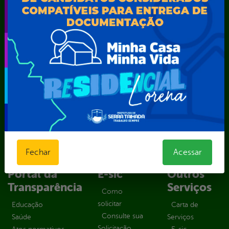
SEMARH / Secretaria de Agricultura Familiar – SEMAF
Secretaria Municipal de Educação – SEST
Secretaria Municipal de Esporte e Lazer – SEMEL
Secretaria Municipal de Finanças – SECFIN
Secretaria Municipal de Governo – SEGOV
Secretaria Municipal de Meio Ambiente – SEMA
Secretaria Municipal de Planejamento e Gestão – SEPLAG
Secretaria Municipal de Relações Institucionais – SEMRI
Secretaria Municipal de Saúde – SMS
Secretaria Municipal de Serviços Públicos – SEMUSP
Superintendência de Trânsito e Transportes de Serra
Talhada-STTRANS
Fechar
Acessar
Transparência, Fiscalização e Controle
Portal da
E-sic
Outros
Transparência
Serviços
Como
solicitar
Educação
Carta de
Consulte sua
Saúde
Serviços
Solicitação