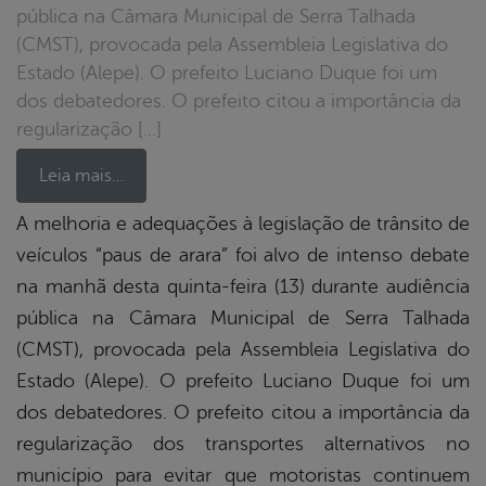
pública na Câmara Municipal de Serra Talhada
(CMST), provocada pela Assembleia Legislativa do
Estado (Alepe). O prefeito Luciano Duque foi um
dos debatedores. O prefeito citou a importância da
regularização […]
Leia mais…
A melhoria e adequações à legislação de trânsito de
veículos “paus de arara” foi alvo de intenso debate
book
na manhã desta quinta-feira (13) durante audiência
pública na Câmara Municipal de Serra Talhada
er
(CMST), provocada pela Assembleia Legislativa do
Estado (Alepe). O prefeito Luciano Duque foi um
dos debatedores. O prefeito citou a importância da
din
regularização dos transportes alternativos no
município para evitar que motoristas continuem