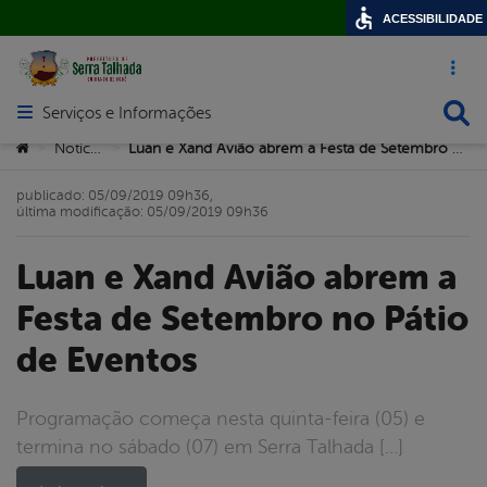
ACESSIBILIDADE
Acesso ráp
Busca
Serviços e Informações
Abrir menu principal de navegação
Você está aqui:
Notícias
Luan e Xand Avião abrem a Festa de Setembro no Pátio de Eventos
>
>
publicado: 05/09/2019 09h36,
última modificação: 05/09/2019 09h36
Luan e Xand Avião abrem a
Festa de Setembro no Pátio
de Eventos
Programação começa nesta quinta-feira (05) e
termina no sábado (07) em Serra Talhada […]