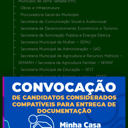
Município de Serra Talhada-IPPS
Obras e Infraestrutura
Procuradoria Geral do Município
Secretaria de Comunicação Social e Audiovisual
Secretaria de Desenvolvimento Econômico e Turismo
Secretaria de Iluminação Pública e Energia Elétrica
Secretaria Municipal da Mulher – SEMU
Secretaria Municipal de Administração – SAD
Secretaria Municipal de Agricultura e Recursos Hídricos –
SEMARH / Secretaria de Agricultura Familiar – SEMAF
Secretaria Municipal de Educação – SEST
Secretaria Municipal de Esporte e Lazer – SEMEL
Secretaria Municipal de Finanças – SECFIN
Secretaria Municipal de Governo – SEGOV
Secretaria Municipal de Meio Ambiente – SEMA
Secretaria Municipal de Planejamento e Gestão – SEPLAG
Secretaria Municipal de Relações Institucionais – SEMRI
Secretaria Municipal de Saúde – SMS
Secretaria Municipal de Serviços Públicos – SEMUSP