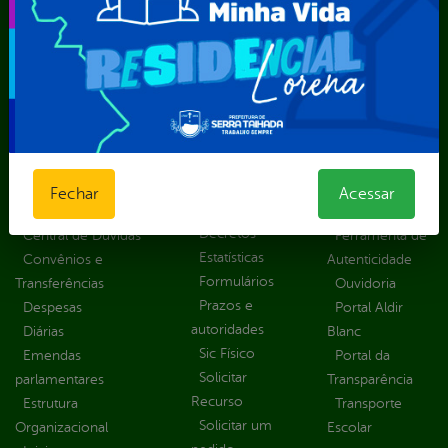
Superintendência de Trânsito e Transportes de Serra
Talhada-STTRANS
Transparência, Fiscalização e Controle
Portal da
E-sic
Outros
Transparência
Serviços
Como
solicitar
Educação
Carta de
Consulte sua
Saúde
Serviços
Fechar
Acessar
Solicitação
Atos normativos
E-sic
Decretos
Central de Dúvidas
Ferramenta de
Estatísticas
Convênios e
Autenticidade
Formulários
Transferências
Ouvidoria
Prazos e
Despesas
Portal Aldir
autoridades
Diárias
Blanc
Sic Físico
Emendas
Portal da
Solicitar
parlamentares
Transparência
Recurso
Estrutura
Transporte
Solicitar um
Organizacional
Escolar