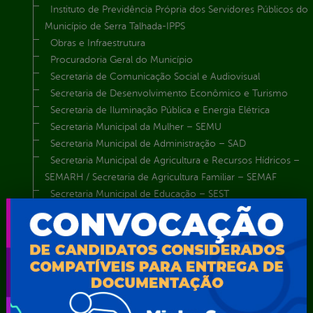
Instituto de Previdência Própria dos Servidores Públicos do
Município de Serra Talhada-IPPS
Obras e Infraestrutura
Procuradoria Geral do Município
Secretaria de Comunicação Social e Audiovisual
Secretaria de Desenvolvimento Econômico e Turismo
Secretaria de Iluminação Pública e Energia Elétrica
Secretaria Municipal da Mulher – SEMU
Secretaria Municipal de Administração – SAD
Secretaria Municipal de Agricultura e Recursos Hídricos –
SEMARH / Secretaria de Agricultura Familiar – SEMAF
Secretaria Municipal de Educação – SEST
Secretaria Municipal de Esporte e Lazer – SEMEL
Secretaria Municipal de Finanças – SECFIN
Secretaria Municipal de Governo – SEGOV
Secretaria Municipal de Meio Ambiente – SEMA
Secretaria Municipal de Planejamento e Gestão – SEPLAG
Secretaria Municipal de Relações Institucionais – SEMRI
Secretaria Municipal de Saúde – SMS