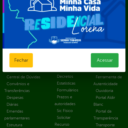
Secretaria Municipal de Serviços Públicos – SEMUSP
Superintendência de Trânsito e Transportes de Serra
Talhada-STTRANS
Transparência, Fiscalização e Controle
Portal da
E-sic
Outros
Transparência
Serviços
Como
solicitar
Educação
Carta de
Fechar
Acessar
Consulte sua
Saúde
Serviços
Solicitação
Atos normativos
E-sic
Decretos
Central de Dúvidas
Ferramenta de
Estatísticas
Convênios e
Autenticidade
Formulários
Transferências
Ouvidoria
Prazos e
Despesas
Portal Aldir
autoridades
Diárias
Blanc
Sic Físico
Emendas
Portal da
Solicitar
parlamentares
Transparência
Recurso
Estrutura
Transporte