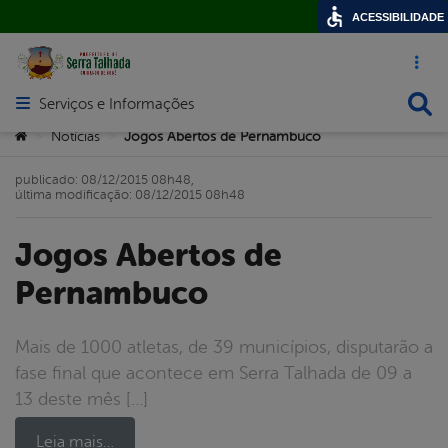
ACESSIBILIDADE
Acesso ráp
Busca
Serviços e Informações
Abrir menu principal de navegação
Você está aqui:
Notícias
Jogos Abertos de Pernambuco
>
>
publicado: 08/12/2015 08h48,
última modificação: 08/12/2015 08h48
Jogos Abertos de
Pernambuco
Mais de 1000 atletas, de 39 municípios, disputarão a
fase final que acontece em Serra Talhada de 09 a
13 deste mês […]
Leia mais…