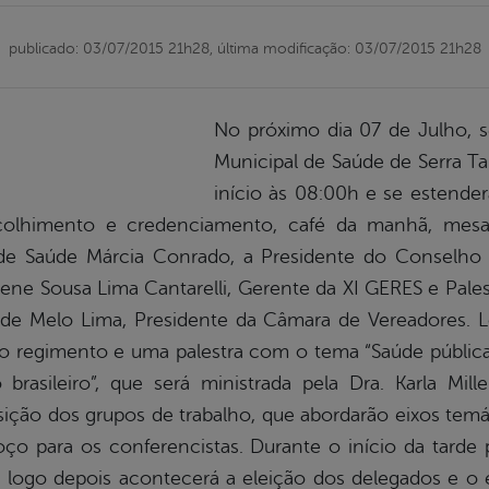
publicado: 03/07/2015 21h28,
última modificação: 03/07/2015 21h28
No próximo dia 07 de Julho, s
Municipal de Saúde de Serra Ta
início às 08:00h e se estende
olhimento e credenciamento, café da manhã, mesa
 de Saúde Márcia Conrado, a Presidente do Conselho 
llene Sousa Lima Cantarelli, Gerente da XI GERES e Pale
de Melo Lima, Presidente da Câmara de Vereadores. L
do regimento e uma palestra com o tema “Saúde públic
brasileiro”, que será ministrada pela Dra. Karla Mil
sição dos grupos de trabalho, que abordarão eixos tem
ço para os conferencistas. Durante o início da tarde 
. logo depois acontecerá a eleição dos delegados e