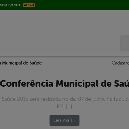
APA DO SITE
ALT+B
Bus
a Municipal de Saúde
Cadastro
V Conferência Municipal de Sa
 Saúde 2015 será realizada no dia 07 de julho, na Facul
FIS. […]
Leia mais…