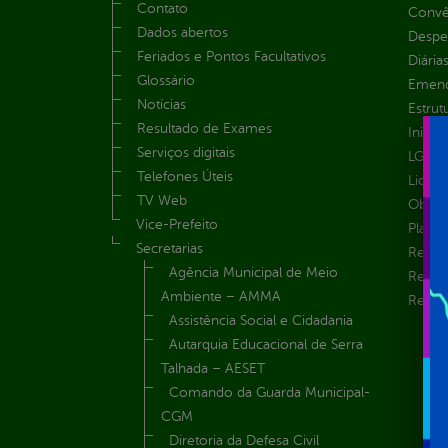
Contato
Convên
Dados abertos
Despe
Feriados e Pontos Facultativos
Diária
Glossário
Emend
Notícias
Estrut
Resultado de Exames
Inicio
Serviços digitais
LGPD e
Telefones Úteis
Licita
TV Web
Obras 
Vice-Prefeito
Plane
Secretarias
Receit
Agência Municipal de Meio
Recur
Ambiente – AMMA
Renúnc
Assistência Social e Cidadania
Autarquia Educacional de Serra
Talhada – AESET
Comando da Guarda Municipal-
CGM
Diretoria da Defesa Civil