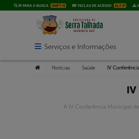
IR PARA A BUSCA
SHIFT+5
TECLAS DE ACESSO
ALT+P
M
Serviços e Informações
Abrir menu principal de navegação
Você está aqui:
>
>
>
Notícias
Saúde
IV Conferênci
I
A IV Conferência Municipal de