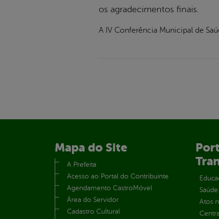
os agradecimentos finais.
A IV Conferência Municipal de Saúd
Mapa do Site
Port
Tra
A Prefeita
Acesso ao Portal do Contribuinte
Educa
Agendamento CastroMóvel
Saúde
Área do Servidor
Atos 
Cadastro Cultural
Centra