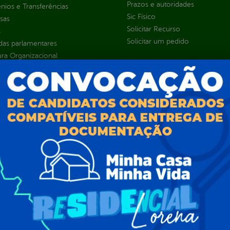
Prazos e autoridades
ios e Transferências
Sic Físico
sas
Solicitar Recurso
s
Solicitar um pedido
as parlamentares
ura Organizacional
 Governo Digital
ções e Contratos
Públicas
jamento e Prestação de Contas
as
sos Humanos
ias de Receitas