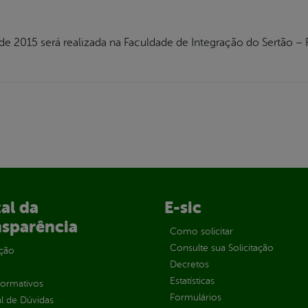
e 2015 será realizada na Faculdade de Integração do Sertão – F
al da
E-sic
nsparência
Como solicitar
Consulte sua Solicitação
ção
Decretos
Estatísticas
normativos
Formulários
l de Dúvidas