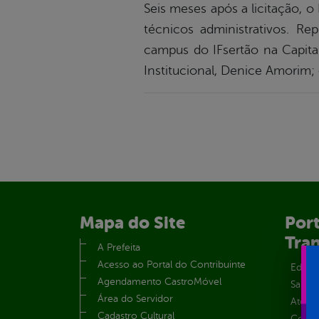
Seis meses após a licitação, o
técnicos administrativos. Re
campus do IFsertão na Capital
Institucional, Denice Amorim; 
Mapa do Site
Port
Tra
A Prefeita
Acesso ao Portal do Contribuinte
Educa
Agendamento CastroMóvel
Saúde
Área do Servidor
Atos 
Cadastro Cultural
Centra