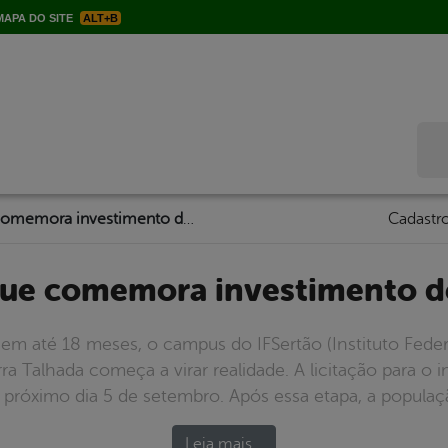
APA DO SITE
ALT+B
Bus
IF Sertão – Duque comemora investimento de R$ 10 milhões
Cadastro
uque comemora investimento d
o em até 18 meses, o campus do IFSertão (Instituto Fede
a Talhada começa a virar realidade. A licitação para o 
róximo dia 5 de setembro. Após essa etapa, a população
Leia mais…