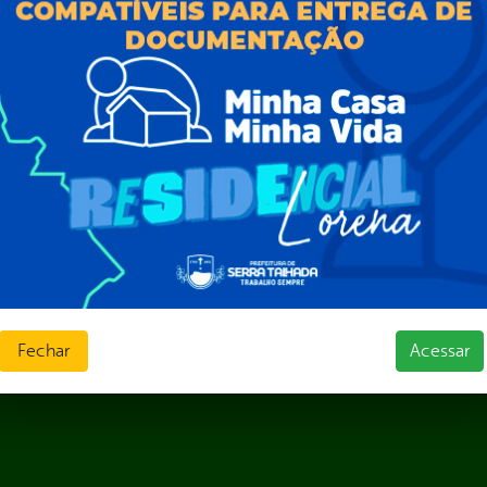
Prazos e autoridades
ios e Transferências
Sic Físico
sas
Solicitar Recurso
s
Solicitar um pedido
as parlamentares
ura Organizacional
 Governo Digital
ções e Contratos
Públicas
jamento e Prestação de Contas
as
sos Humanos
ias de Receitas
Fechar
Acessar