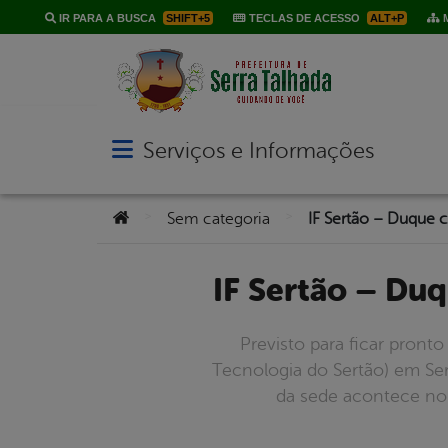
IR PARA A BUSCA
SHIFT+5
TECLAS DE ACESSO
ALT+P
M
Serviços e Informações
Abrir menu principal de navegação
Você está aqui:
>
>
Sem categoria
IF Sertão – D
Previsto para ficar pront
Tecnologia do Sertão) em Serr
da sede acontece no p