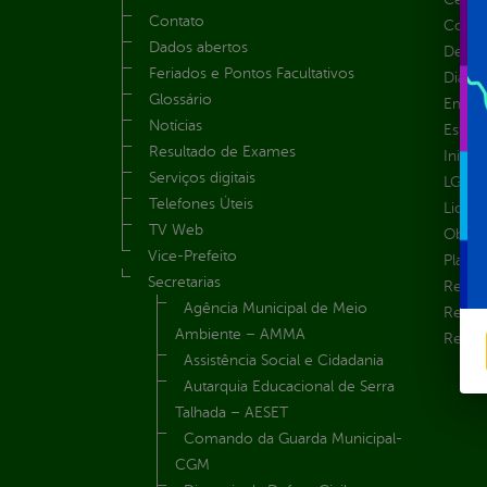
Contato
Convên
Dados abertos
Despe
Feriados e Pontos Facultativos
Diária
Glossário
Emend
Notícias
Estrut
Resultado de Exames
Inicio
Serviços digitais
LGPD e
Telefones Úteis
Licita
TV Web
Obras 
Vice-Prefeito
Plane
Secretarias
Receit
Agência Municipal de Meio
Recur
Ambiente – AMMA
Renúnc
Assistência Social e Cidadania
Autarquia Educacional de Serra
Talhada – AESET
Comando da Guarda Municipal-
CGM