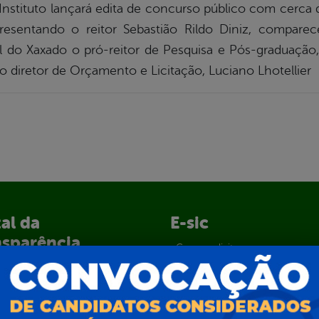
 Instituto lançará edita de concurso público com cerca
presentando o reitor Sebastião Rildo Diniz, comparec
 do Xaxado o pró-reitor de Pesquisa e Pós-graduação,
o diretor de Orçamento e Licitação, Luciano Lhotellier
al da
E-sic
nsparência
Como solicitar
Consulte sua Solicitação
ção
Decretos
Estatísticas
normativos
Formulários
l de Dúvidas