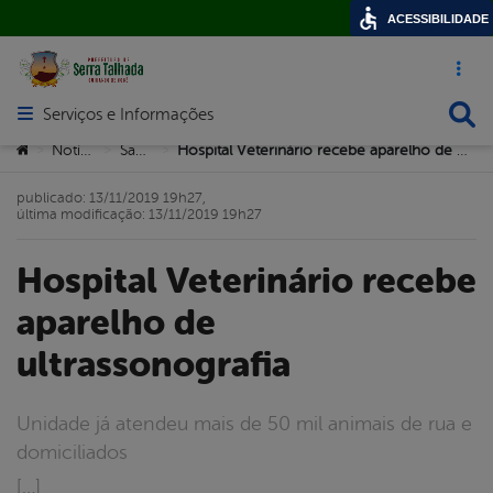
ACESSIBILIDADE
Acesso ráp
Busca
Serviços e Informações
Abrir menu principal de navegação
Você está aqui:
Notícias
Saúde
Hospital Veterinário recebe aparelho de ultrassonografia
>
>
>
publicado: 13/11/2019 19h27,
última modificação: 13/11/2019 19h27
Hospital Veterinário recebe
aparelho de
ultrassonografia
Unidade já atendeu mais de 50 mil animais de rua e
domiciliados
[…]