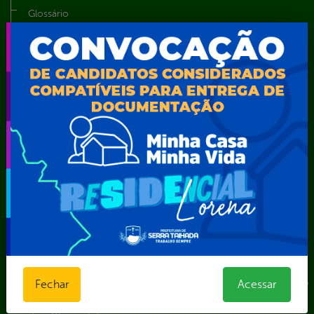
Glossário
Notícias
Resultado de Exames
Serviços digitais
Telefones Úteis
TV Web
Vice-Prefeito
Secretarias
Agência Municipal de Meio Ambiente – AMMA
Assistência Social e Cidadania
Autarquia Educacional de Serra Talhada – AESET
Comando da Guarda Municipal-CGM
Diretoria da Defesa Civil
FUNDAÇÃO CULTURAL DE SERRA TALHADA
Gabinete da Prefeita
Gabinete do Vice-Prefeito
Instituto de Previdência Própria dos Servidores Públicos do
Fechar
Acessar
Município de Serra Talhada-IPPS