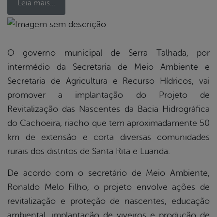
Leia mais…
book
O governo municipal de Serra Talhada, por
intermédio da Secretaria de Meio Ambiente e
er
Secretaria de Agricultura e Recurso Hídricos, vai
promover a implantação do Projeto de
Revitalização das Nascentes da Bacia Hidrográfica
din
do Cachoeira, riacho que tem aproximadamente 50
km de extensão e corta diversas comunidades
rurais dos distritos de Santa Rita e Luanda.
De acordo com o secretário de Meio Ambiente,
Ronaldo Melo Filho, o projeto envolve ações de
revitalização e proteção de nascentes, educação
ambiental, implantação de viveiros e produção de