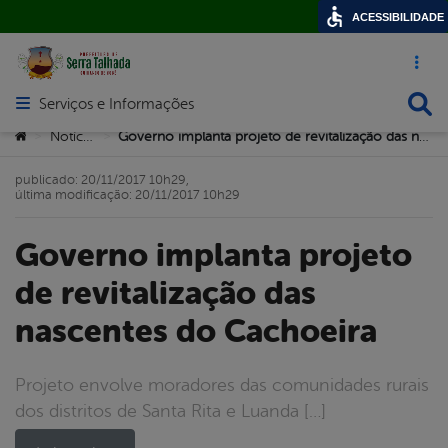
ACESSIBILIDADE
Acesso ráp
Busca
Serviços e Informações
Abrir menu principal de navegação
Você está aqui:
Notícias
Governo implanta projeto de revitalização das nascentes do Cachoeira
>
>
publicado: 20/11/2017 10h29,
última modificação: 20/11/2017 10h29
Governo implanta projeto
de revitalização das
nascentes do Cachoeira
Projeto envolve moradores das comunidades rurais
dos distritos de Santa Rita e Luanda […]