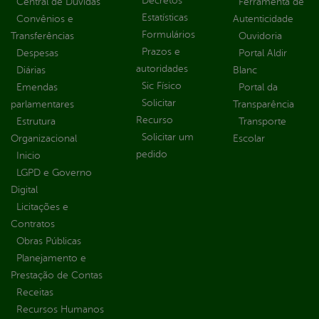
Decretos
Central de Dúvidas
Ferramenta de
Estatísticas
Convênios e
Autenticidade
Formulários
Transferências
Ouvidoria
Prazos e
Despesas
Portal Aldir
autoridades
Diárias
Blanc
Sic Físico
Emendas
Portal da
Solicitar
parlamentares
Transparência
Recurso
Estrutura
Transporte
Solicitar um
Organizacional
Escolar
pedido
Inicio
LGPD e Governo
Digital
Licitações e
Contratos
Obras Públicas
Planejamento e
Prestação de Contas
Receitas
Recursos Humanos