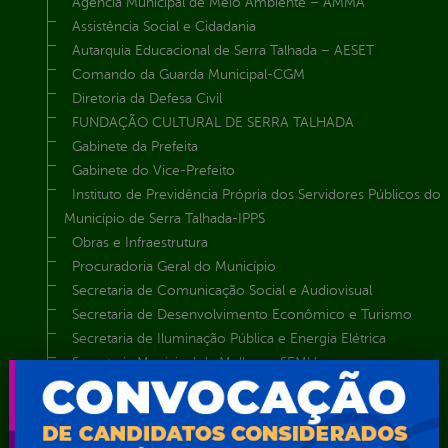
Agência Municipal de Meio Ambiente – AMMA
Assistência Social e Cidadania
Autarquia Educacional de Serra Talhada – AESET
Comando da Guarda Municipal-CGM
Diretoria da Defesa Civil
FUNDAÇÃO CULTURAL DE SERRA TALHADA
Gabinete da Prefeita
Gabinete do Vice-Prefeito
Instituto de Previdência Própria dos Servidores Públicos do
Município de Serra Talhada-IPPS
Obras e Infraestrutura
Procuradoria Geral do Município
Secretaria de Comunicação Social e Audiovisual
Secretaria de Desenvolvimento Econômico e Turismo
Secretaria de Iluminação Pública e Energia Elétrica
Secretaria Municipal da Mulher – SEMU
Secretaria Municipal de Administração – SAD
Secretaria Municipal de Agricultura e Recursos Hídricos –
SEMARH / Secretaria de Agricultura Familiar – SEMAF