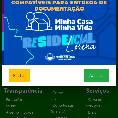
Secretaria Municipal de Educação – SEST
Secretaria Municipal de Esporte e Lazer – SEMEL
Secretaria Municipal de Finanças – SECFIN
Secretaria Municipal de Governo – SEGOV
Secretaria Municipal de Meio Ambiente – SEMA
Secretaria Municipal de Planejamento e Gestão – SEPLAG
Secretaria Municipal de Relações Institucionais – SEMRI
Secretaria Municipal de Saúde – SMS
Secretaria Municipal de Serviços Públicos – SEMUSP
Superintendência de Trânsito e Transportes de Serra
Talhada-STTRANS
Transparência, Fiscalização e Controle
Fechar
Acessar
Portal da
E-sic
Outros
Transparência
Serviços
Como
solicitar
Educação
Carta de
Consulte sua
Saúde
Serviços
Solicitação
Atos normativos
E-sic