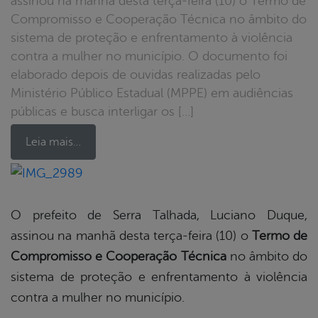
assinou na manhã desta terça-feira (10) o Termo de
Compromisso e Cooperação Técnica no âmbito do
sistema de proteção e enfrentamento à violência
contra a mulher no município. O documento foi
elaborado depois de ouvidas realizadas pelo
Ministério Público Estadual (MPPE) em audiências
públicas e busca interligar os […]
Leia mais…
book
O prefeito de Serra Talhada, Luciano Duque,
assinou na manhã desta terça-feira (10) o
Termo de
er
Compromisso e Cooperação Técnica
no âmbito do
sistema de proteção e enfrentamento à violência
contra a mulher no município.
din