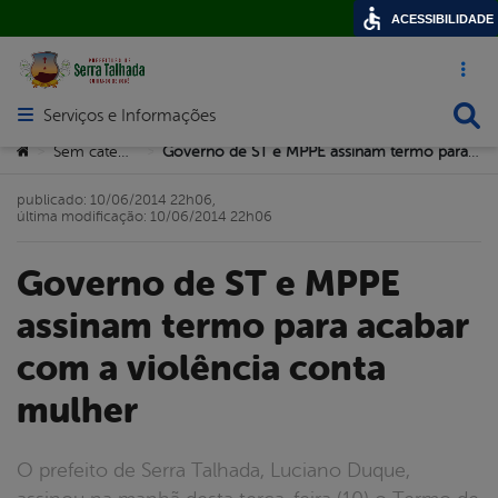
ACESSIBILIDADE
Acesso ráp
Busca
Serviços e Informações
Abrir menu principal de navegação
Você está aqui:
Sem categoria
Governo de ST e MPPE assinam termo para acabar com a violência conta mulher
>
>
publicado: 10/06/2014 22h06,
última modificação: 10/06/2014 22h06
Governo de ST e MPPE
assinam termo para acabar
com a violência conta
mulher
O prefeito de Serra Talhada, Luciano Duque,