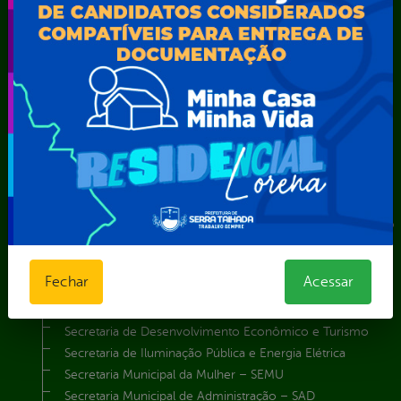
Vice-Prefeito
Secretarias
Agência Municipal de Meio Ambiente – AMMA
Assistência Social e Cidadania
Autarquia Educacional de Serra Talhada – AESET
Comando da Guarda Municipal-CGM
Diretoria da Defesa Civil
FUNDAÇÃO CULTURAL DE SERRA TALHADA
Gabinete da Prefeita
Gabinete do Vice-Prefeito
Instituto de Previdência Própria dos Servidores Públicos do
Município de Serra Talhada-IPPS
Obras e Infraestrutura
Fechar
Acessar
Procuradoria Geral do Município
Secretaria de Comunicação Social e Audiovisual
Secretaria de Desenvolvimento Econômico e Turismo
Secretaria de Iluminação Pública e Energia Elétrica
Secretaria Municipal da Mulher – SEMU
Secretaria Municipal de Administração – SAD