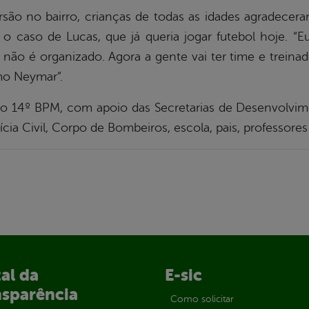
ão no bairro, crianças de todas as idades agradecer
o caso de Lucas, que já queria jogar futebol hoje. “E
não é organizado. Agora a gente vai ter time e trein
mo Neymar”.
o 14º BPM, com apoio das Secretarias de Desenvolvime
ícia Civil, Corpo de Bombeiros, escola, pais, professor
al da
E-sic
nsparência
Como solicitar