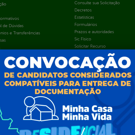
Consulte sua Solicitação
ção
Decretos
Estatísticas
normativos
Formulários
l de Dúvidas
Prazos e autoridades
ios e Transferências
Sic Físico
sas
Solicitar Recurso
s
Solicitar um pedido
as parlamentares
ura Organizacional
 Governo Digital
ções e Contratos
Públicas
jamento e Prestação de Contas
as
sos Humanos
ias de Receitas