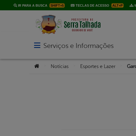
IR PARA A BUSCA
SHIFT+5
TECLAS DE ACESSO
ALT+P
M
Serviços e Informações
Abrir menu principal de navegação
Você está aqui:
>
>
>
Notícias
Esportes e Lazer
Gar