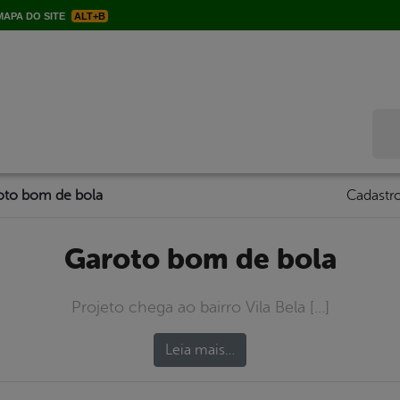
APA DO SITE
ALT+B
Bus
oto bom de bola
Cadastro
Garoto bom de bola
Projeto chega ao bairro Vila Bela […]
Leia mais…