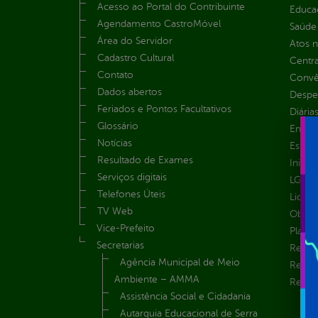
Acesso ao Portal do Contribuinte
Educa
Agendamento CastroMóvel
Saúde
Área do Servidor
Atos 
Cadastro Cultural
Centra
Contato
Convên
Dados abertos
Despe
Feriados e Pontos Facultativos
Diária
Glossário
Emend
Notícias
Estrut
Resultado de Exames
Inicio
Serviços digitais
LGPD e
Telefones Úteis
Licita
TV Web
Obras 
Vice-Prefeito
Plane
Secretarias
Receit
Agência Municipal de Meio
Recur
Ambiente – AMMA
Renúnc
Assistência Social e Cidadania
Autarquia Educacional de Serra