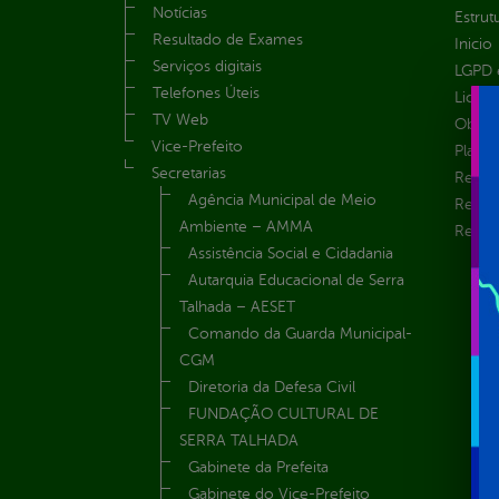
Notícias
Estrut
Resultado de Exames
Inicio
Serviços digitais
LGPD e
Telefones Úteis
Licita
TV Web
Obras 
Vice-Prefeito
Plane
Secretarias
Receit
Agência Municipal de Meio
Recur
Ambiente – AMMA
Renúnc
Assistência Social e Cidadania
Autarquia Educacional de Serra
Talhada – AESET
Comando da Guarda Municipal-
CGM
Diretoria da Defesa Civil
FUNDAÇÃO CULTURAL DE
SERRA TALHADA
Gabinete da Prefeita
Gabinete do Vice-Prefeito