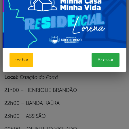
22h00 – AFONJAH
23h00 – CHARLES THEONE
00h00 – TARGINO GONDIM
01h00 – ALMIR ROUCHE
Fechar
Acessar
Dia 31 de DEZEMBRO de 2017 (DOMINGO)
Local:
Estação do Forró
21h00 – HENRIQUE BRANDÃO
22h00 – BANDA KAÊRA
23h00 – ASSISÃO