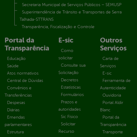
Secretaria Municipal de Serviços Públicos – SEMUSP
Superintendência de Trânsito e Transportes de Serra
Talhada-STTRANS
Transparência, Fiscalização e Controle
Portal da
E-sic
Outros
Transparência
Serviços
Como
solicitar
Educação
Carta de
Consulte sua
Saúde
Serviços
Solicitação
Atos normativos
E-sic
Decretos
Central de Dúvidas
Ferramenta de
Estatísticas
Convênios e
Autenticidade
Formulários
Transferências
Ouvidoria
Prazos e
Despesas
Portal Aldir
autoridades
Diárias
Blanc
Sic Físico
Emendas
Portal da
Solicitar
parlamentares
Transparência
Recurso
Estrutura
Transporte