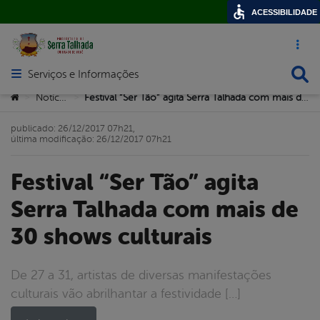
ACESSIBILIDADE
Acesso ráp
Busca
Serviços e Informações
Abrir menu principal de navegação
Você está aqui:
Notícias
Festival “Ser Tão” agita Serra Talhada com mais de 30 shows culturais
>
>
publicado: 26/12/2017 07h21,
última modificação: 26/12/2017 07h21
Festival “Ser Tão” agita
Serra Talhada com mais de
30 shows culturais
De 27 a 31, artistas de diversas manifestações
culturais vão abrilhantar a festividade […]