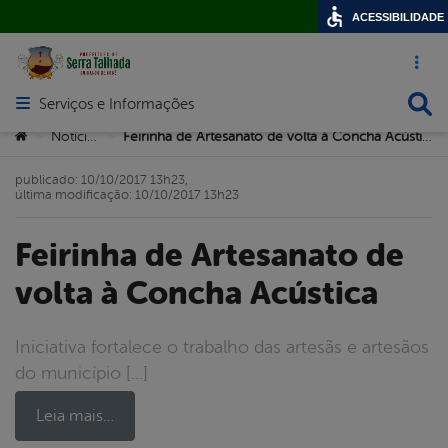
ACESSIBILIDADE
Acesso ráp
Busca
Serviços e Informações
Abrir menu principal de navegação
Você está aqui:
Notícias
Feirinha de Artesanato de volta à Concha Acústica
>
>
publicado: 10/10/2017 13h23,
última modificação: 10/10/2017 13h23
Feirinha de Artesanato de
volta à Concha Acústica
Iniciativa fortalece o trabalho das artesãs e artesãos
do município […]
Leia mais…