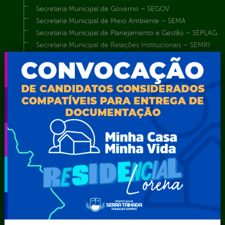
Secretaria Municipal de Governo – SEGOV
Secretaria Municipal de Meio Ambiente – SEMA
Secretaria Municipal de Planejamento e Gestão – SEPLAG
Secretaria Municipal de Relações Institucionais – SEMRI
Secretaria Municipal de Saúde – SMS
Secretaria Municipal de Serviços Públicos – SEMUSP
Superintendência de Trânsito e Transportes de Serra
Talhada-STTRANS
Transparência, Fiscalização e Controle
Portal da
E-sic
Outros
Transparência
Serviços
Como
solicitar
Educação
Carta de
Consulte sua
Saúde
Serviços
Solicitação
Atos normativos
E-sic
Decretos
Central de Dúvidas
Ferramenta de
Estatísticas
Convênios e
Autenticidade
Formulários
Transferências
Ouvidoria