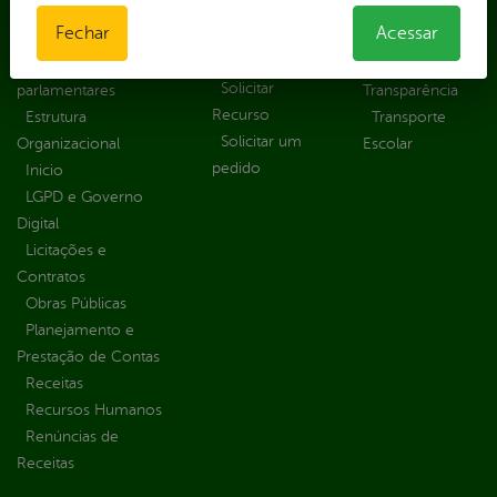
Prazos e
Despesas
Portal Aldir
Fechar
Acessar
autoridades
Diárias
Blanc
Sic Físico
Emendas
Portal da
Solicitar
parlamentares
Transparência
Recurso
Estrutura
Transporte
Solicitar um
Organizacional
Escolar
pedido
Inicio
LGPD e Governo
Digital
Licitações e
Contratos
Obras Públicas
Planejamento e
Prestação de Contas
Receitas
Recursos Humanos
Renúncias de
Receitas