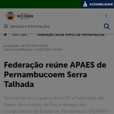
ACESSIBILIDADE
Acesso ráp
Busca
Serviços e Informações
Abrir menu principal de navegação
Você está aqui:
Sem categoria
Federação reúne APAES de Pernambucoem Serra Talhada
>
>
publicado: 14/08/2014 15h28,
última modificação: 14/08/2014 15h28
Federação reúne APAES de
Pernambucoem Serra
Talhada
Na manhã desta quarta-feira (13) a Federação das
Apaes (Associação de Pais e Amigos dos
Excepcionais) do Estado de Pernambuco (FEAPAES-