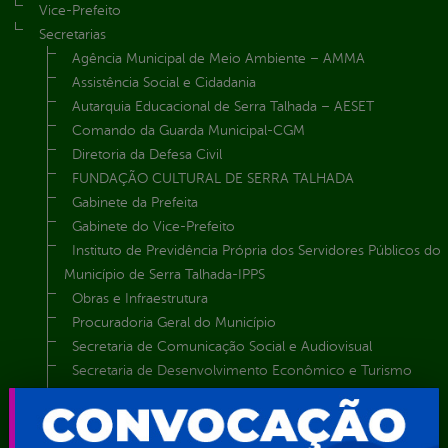
Vice-Prefeito
Secretarias
Agência Municipal de Meio Ambiente – AMMA
Assistência Social e Cidadania
Autarquia Educacional de Serra Talhada – AESET
Comando da Guarda Municipal-CGM
Diretoria da Defesa Civil
FUNDAÇÃO CULTURAL DE SERRA TALHADA
Gabinete da Prefeita
Gabinete do Vice-Prefeito
Instituto de Previdência Própria dos Servidores Públicos do
Município de Serra Talhada-IPPS
Obras e Infraestrutura
Procuradoria Geral do Município
Secretaria de Comunicação Social e Audiovisual
Secretaria de Desenvolvimento Econômico e Turismo
Secretaria de Iluminação Pública e Energia Elétrica
Secretaria Municipal da Mulher – SEMU
Secretaria Municipal de Administração – SAD