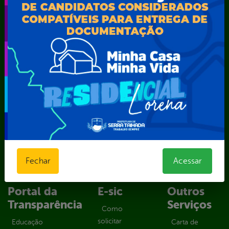
Secretaria Municipal de Agricultura e Recursos Hídricos –
SEMARH / Secretaria de Agricultura Familiar – SEMAF
Secretaria Municipal de Educação – SEST
Secretaria Municipal de Esporte e Lazer – SEMEL
Secretaria Municipal de Finanças – SECFIN
Secretaria Municipal de Governo – SEGOV
Secretaria Municipal de Meio Ambiente – SEMA
Secretaria Municipal de Planejamento e Gestão – SEPLAG
Secretaria Municipal de Relações Institucionais – SEMRI
Secretaria Municipal de Saúde – SMS
Secretaria Municipal de Serviços Públicos – SEMUSP
Superintendência de Trânsito e Transportes de Serra
Talhada-STTRANS
Fechar
Acessar
Transparência, Fiscalização e Controle
Portal da
E-sic
Outros
Transparência
Serviços
Como
solicitar
Educação
Carta de