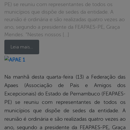
PE) se reuniu com representantes de todos os
municípios que dispõe de sedes da entidade. A
reunião é ordinária e são realizadas quatro vezes ao
ano, segundo a presidente da FEAPAES-PE, Graça
Mendes. “Nestes nossos […]
Leia mais…
book
Na manhã desta quarta-feira (13) a Federação das
Apaes (Associação de Pais e Amigos dos
er
Excepcionais) do Estado de Pernambuco (FEAPAES-
PE) se reuniu com representantes de todos os
municípios que dispõe de sedes da entidade. A
din
reunião é ordinária e são realizadas quatro vezes ao
ano, segundo a presidente da FEAPAES-PE, Graça