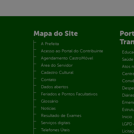
Mapa do Site
Port
Tra
A Prefeita
Acesso ao Portal do Contribuinte
Educa
Agendamento CastroMóvel
Saúde
Área do Servidor
Atos 
Cadastro Cultural
Centra
Contato
Convên
Dados abertos
Despe
Feriados e Pontos Facultativos
Diária
Glossário
Emend
Notícias
Estrut
Resultado de Exames
Inicio
Serviços digitais
LGPD e
Telefones Úteis
Licita