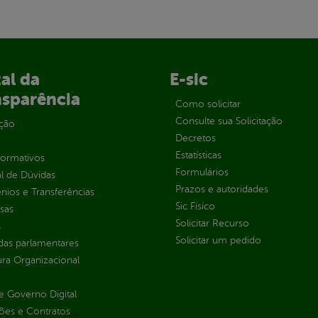
al da
E-sic
nsparência
Como solicitar
Consulte sua Solicitação
ção
Decretos
Estatísticas
normativos
Formulários
l de Dúvidas
Prazos e autoridades
ios e Transferências
Sic Físico
sas
Solicitar Recurso
s
Solicitar um pedido
as parlamentares
ura Organizacional
 Governo Digital
ções e Contratos