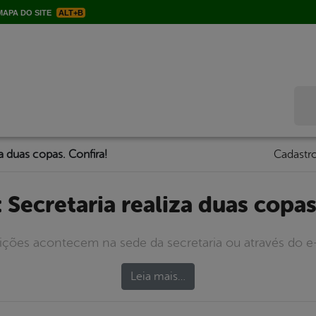
APA DO SITE
ALT+B
Bus
za duas copas. Confira!
Cadastro
: Secretaria realiza duas copas
rições acontecem na sede da secretaria ou através do e-
Leia mais…