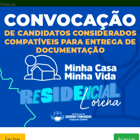
Públicas
jamento e Prestação de Contas
as
sos Humanos
ias de Receitas
Fechar
Acessar