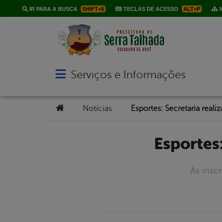
IR PARA A BUSCA
SHIFT+5
TECLAS DE ACESSO
ALT+P
M
Serviços e Informações
Abrir menu principal de navegação
Você está aqui:
>
>
Notícias
Esportes: Secretaria reali
Esportes
As insc