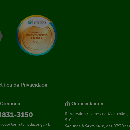
lítica de Privacidade
 Conosco
Onde estamos
 3831-3150
R. Agostinho Nunes de Magalhães, 1
510
racao@serratalhada.pe.gov.br
Segunda à Sexta-feira, das 07:30hs 