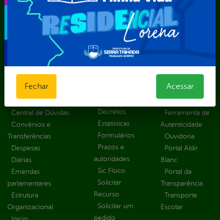
Superintendência de Trânsito e Transportes de Serra
Talhada-STTRANS
Transparência, Fiscalização e Controle
Portal da
E-sic
Outros
Transparência
Serviços
Como
solicitar
Educação
Carta de
Fechar
Acessar
Consulte sua
Saúde
Serviços
Solicitação
Atos normativos
E-sic
Decretos
Central de Dúvidas
Ferramenta de
Estatísticas
Convênios e
Autenticidade
Formulários
Transferências
Ouvidoria
Prazos e
Despesas
Portal Aldir
autoridades
Diárias
Blanc
Sic Físico
Emendas
Portal da
Solicitar
parlamentares
Transparência
Recurso
Estrutura
Transporte
Solicitar um
Organizacional
Escolar
pedido
Inicio