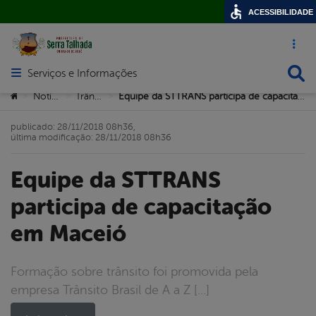
ACESSIBILIDADE
Acesso ráp
Busca
Serviços e Informações
Abrir menu principal de navegação
Você está aqui:
Notícias
Trânsito
Equipe da STTRANS participa de capacitação em Maceió
>
>
>
publicado: 28/11/2018 08h36,
última modificação: 28/11/2018 08h36
Equipe da STTRANS
participa de capacitação
em Maceió
Formação sobre trânsito foi promovida pela
empresa Trânsito Brasil de A a Z […]