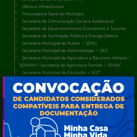
Obras e Infraestrutura
Procuradoria Geral do Município
Secretaria de Comunicação Social e Audiovisual
Secretaria de Desenvolvimento Econômico e Turismo
Secretaria de Iluminação Pública e Energia Elétrica
Secretaria Municipal da Mulher – SEMU
Secretaria Municipal de Administração – SAD
Secretaria Municipal de Agricultura e Recursos Hídricos –
SEMARH / Secretaria de Agricultura Familiar – SEMAF
Secretaria Municipal de Educação – SEST
Secretaria Municipal de Esporte e Lazer – SEMEL
Secretaria Municipal de Finanças – SECFIN
Secretaria Municipal de Governo – SEGOV
Secretaria Municipal de Meio Ambiente – SEMA
Secretaria Municipal de Planejamento e Gestão – SEPLAG
Secretaria Municipal de Relações Institucionais – SEMRI
Secretaria Municipal de Saúde – SMS
Secretaria Municipal de Serviços Públicos – SEMUSP