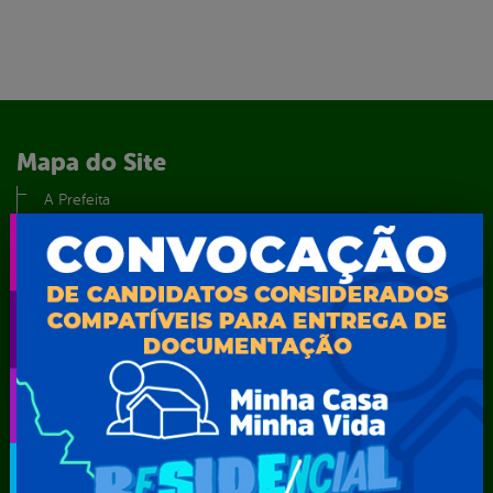
Mapa do Site
A Prefeita
Acesso ao Portal do Contribuinte
Agendamento CastroMóvel
Área do Servidor
Cadastro Cultural
Contato
Dados abertos
Feriados e Pontos Facultativos
Glossário
Notícias
Resultado de Exames
Serviços digitais