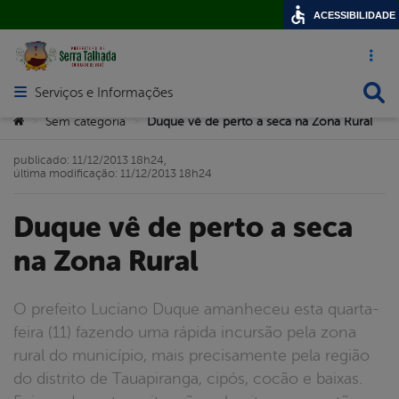
ACESSIBILIDADE
Acesso ráp
Busca
Serviços e Informações
Abrir menu principal de navegação
Você está aqui:
Sem categoria
Duque vê de perto a seca na Zona Rural
>
>
publicado: 11/12/2013 18h24,
última modificação: 11/12/2013 18h24
Duque vê de perto a seca
na Zona Rural
O prefeito Luciano Duque amanheceu esta quarta-
feira (11) fazendo uma rápida incursão pela zona
rural do município, mais precisamente pela região
do distrito de Tauapiranga, cipós, cocão e baixas.