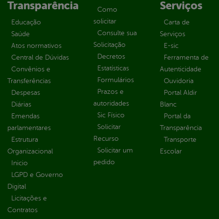
Transparência
Serviços
Como
solicitar
Educação
Carta de
Consulte sua
Saúde
Serviços
Solicitação
Atos normativos
E-sic
Decretos
Central de Dúvidas
Ferramenta de
Estatísticas
Convênios e
Autenticidade
Formulários
Transferências
Ouvidoria
Prazos e
Despesas
Portal Aldir
autoridades
Diárias
Blanc
Sic Físico
Emendas
Portal da
Solicitar
parlamentares
Transparência
Recurso
Estrutura
Transporte
Solicitar um
Organizacional
Escolar
pedido
Inicio
LGPD e Governo
Digital
Licitações e
Contratos