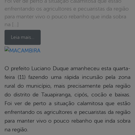
Foi ver de perto a situação calamitosa que estão
enfrentando os agricultores e pecuaristas da região
para manter vivo o pouco rebanho que inda sobra
na […]
Leia mais…
book
O prefeito Luciano Duque amanheceu esta quarta-
feira (11) fazendo uma rápida incursão pela zona
er
rural do município, mais precisamente pela região
do distrito de Tauapiranga, cipós, cocão e baixas.
Foi ver de perto a situação calamitosa que estão
din
enfrentando os agricultores e pecuaristas da região
para manter vivo o pouco rebanho que inda sobra
na região.