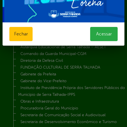
Telefones Úteis
TV Web
Vice-Prefeito
Secretarias
Agência Municipal de Meio Ambiente – AMMA
Fechar
Acessar
Assistência Social e Cidadania
Autarquia Educacional de Serra Talhada – AESET
Comando da Guarda Municipal-CGM
Diretoria da Defesa Civil
FUNDAÇÃO CULTURAL DE SERRA TALHADA
Gabinete da Prefeita
Gabinete do Vice-Prefeito
Instituto de Previdência Própria dos Servidores Públicos do
Município de Serra Talhada-IPPS
Obras e Infraestrutura
Procuradoria Geral do Município
Secretaria de Comunicação Social e Audiovisual
Secretaria de Desenvolvimento Econômico e Turismo