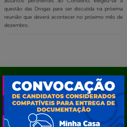
assuntos pertinentes ao Conselho, elegeu-se a
questão das Drogas para ser discutida na próxima
reunião que deverá acontecer no próximo mês de
dezembro.
Mapa do Site
A Prefeita
Acesso ao Portal do Contribuinte
Agendamento CastroMóvel
Área do Servidor
Cadastro Cultural
Contato