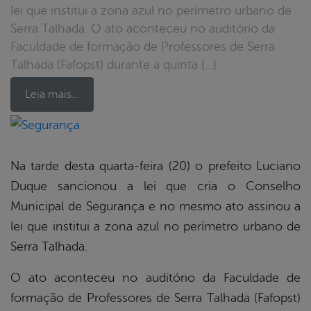
lei que institui a zona azul no perímetro urbano de
Serra Talhada. O ato aconteceu no auditório da
Faculdade de formação de Professores de Serra
Talhada (Fafopst) durante a quinta […]
Leia mais…
book
Na tarde desta quarta-feira (20) o prefeito Luciano
Duque sancionou a lei que cria o Conselho
er
Municipal de Segurança e no mesmo ato assinou a
lei que institui a zona azul no perímetro urbano de
Serra Talhada.
din
O ato aconteceu no auditório da Faculdade de
formação de Professores de Serra Talhada (Fafopst)