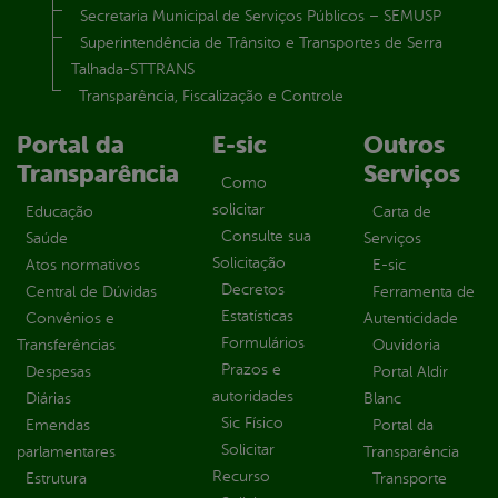
Secretaria Municipal de Serviços Públicos – SEMUSP
Superintendência de Trânsito e Transportes de Serra
Talhada-STTRANS
Transparência, Fiscalização e Controle
Portal da
E-sic
Outros
Transparência
Serviços
Como
solicitar
Educação
Carta de
Consulte sua
Saúde
Serviços
Solicitação
Atos normativos
E-sic
Decretos
Central de Dúvidas
Ferramenta de
Estatísticas
Convênios e
Autenticidade
Formulários
Transferências
Ouvidoria
Prazos e
Despesas
Portal Aldir
autoridades
Diárias
Blanc
Sic Físico
Emendas
Portal da
Solicitar
parlamentares
Transparência
Recurso
Estrutura
Transporte