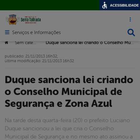
ACESSIBILIDADE
Acesso ráp
Busca
Serviços e Informações
Abrir menu principal de navegação
Você está aqui:
Sem categoria
Duque sanciona lei criando o Conselho Municipal de Segurança e Zona Azul
>
>
publicado: 21/11/2013 16h32,
última modificação: 21/11/2013 16h32
Duque sanciona lei criando
o Conselho Municipal de
Segurança e Zona Azul
Na tarde desta quarta-feira (20) o prefeito Luciano
Duque sancionou a lei que cria o Conselho
Municipal de Segurança e no mesmo ato assinou a