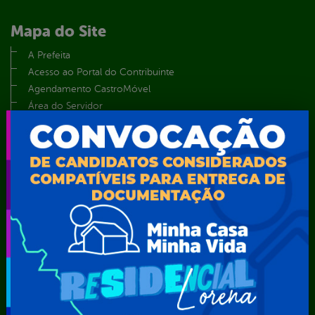
Mapa do Site
A Prefeita
Acesso ao Portal do Contribuinte
Agendamento CastroMóvel
Área do Servidor
Cadastro Cultural
Contato
Dados abertos
Feriados e Pontos Facultativos
Glossário
Notícias
Resultado de Exames
Serviços digitais
Telefones Úteis
TV Web
Vice-Prefeito
Secretarias