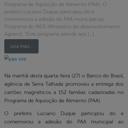
Programa de Aquisição de Alimento (PAA). O
prefeito Luciano Duque participou do e
comemorou a adesão do PAA municipal ao
Programa do MDS (Ministério do desenvolvimento
Agrário). “Este programa atende aos […]
Leia mais…
book
Na manhã desta quarta-feira (27) o Banco do Brasil,
agência de Serra Talhada promoveu a entrega dos
er
cartões magnéticos a 152 famílias cadastradas no
Programa de Aquisição de Alimento (PAA).
din
O prefeito Luciano Duque participou do e
comemorou a adesão do PAA municipal ao