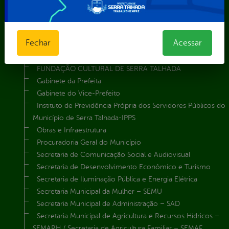
Agência Municipal de Meio Ambiente – AMMA
Assistência Social e Cidadania
Autarquia Educacional de Serra Talhada – AESET
Fechar
Acessar
Comando da Guarda Municipal-CGM
Diretoria da Defesa Civil
FUNDAÇÃO CULTURAL DE SERRA TALHADA
Gabinete da Prefeita
Gabinete do Vice-Prefeito
Instituto de Previdência Própria dos Servidores Públicos do
Município de Serra Talhada-IPPS
Obras e Infraestrutura
Procuradoria Geral do Município
Secretaria de Comunicação Social e Audiovisual
Secretaria de Desenvolvimento Econômico e Turismo
Secretaria de Iluminação Pública e Energia Elétrica
Secretaria Municipal da Mulher – SEMU
Secretaria Municipal de Administração – SAD
Secretaria Municipal de Agricultura e Recursos Hídricos –
SEMARH / Secretaria de Agricultura Familiar – SEMAF