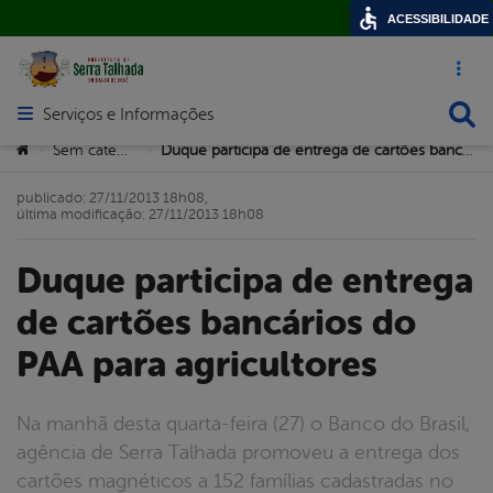
ACESSIBILIDADE
Acesso ráp
Busca
Serviços e Informações
Abrir menu principal de navegação
Você está aqui:
Sem categoria
Duque participa de entrega de cartões bancários do PAA para agricultores
>
>
publicado: 27/11/2013 18h08,
última modificação: 27/11/2013 18h08
Duque participa de entrega
de cartões bancários do
PAA para agricultores
Na manhã desta quarta-feira (27) o Banco do Brasil,
agência de Serra Talhada promoveu a entrega dos
cartões magnéticos a 152 famílias cadastradas no