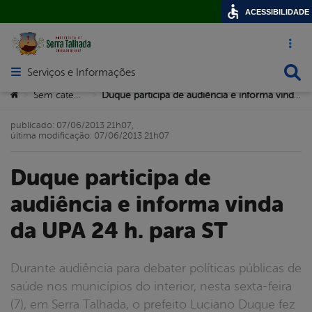
ACESSIBILIDADE
Acesso ráp
Busca
Serviços e Informações
Abrir menu principal de navegação
Você está aqui:
Sem categoria
Duque participa de audiência e informa vinda da UPA 24 h. para ST
>
>
publicado: 07/06/2013 21h07,
última modificação: 07/06/2013 21h07
Duque participa de
audiência e informa vinda
da UPA 24 h. para ST
Durante audiência para debater políticas públicas de
saúde nos municípios do interior, nesta sexta-feira
(7), em Serra Talhada, o prefeito Luciano Duque fez