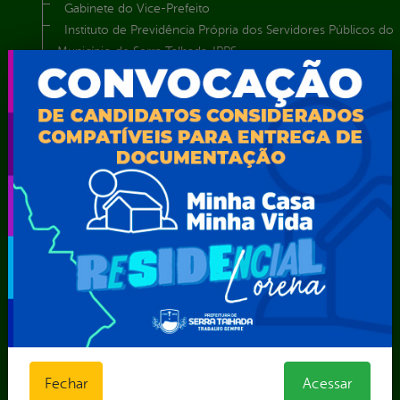
Gabinete do Vice-Prefeito
Instituto de Previdência Própria dos Servidores Públicos do
Município de Serra Talhada-IPPS
Obras e Infraestrutura
Procuradoria Geral do Município
Secretaria de Comunicação Social e Audiovisual
Secretaria de Desenvolvimento Econômico e Turismo
Secretaria de Iluminação Pública e Energia Elétrica
Secretaria Municipal da Mulher – SEMU
Secretaria Municipal de Administração – SAD
Secretaria Municipal de Agricultura e Recursos Hídricos –
SEMARH / Secretaria de Agricultura Familiar – SEMAF
Secretaria Municipal de Educação – SEST
Secretaria Municipal de Esporte e Lazer – SEMEL
Secretaria Municipal de Finanças – SECFIN
Secretaria Municipal de Governo – SEGOV
Secretaria Municipal de Meio Ambiente – SEMA
Secretaria Municipal de Planejamento e Gestão – SEPLAG
Fechar
Acessar
Secretaria Municipal de Relações Institucionais – SEMRI