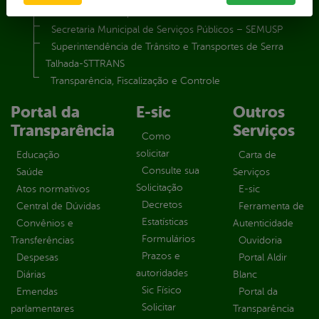
Secretaria Municipal de Saúde – SMS
Secretaria Municipal de Serviços Públicos – SEMUSP
Superintendência de Trânsito e Transportes de Serra
Talhada-STTRANS
Transparência, Fiscalização e Controle
Portal da
E-sic
Outros
Transparência
Serviços
Como
solicitar
Educação
Carta de
Consulte sua
Saúde
Serviços
Solicitação
Atos normativos
E-sic
Decretos
Central de Dúvidas
Ferramenta de
Estatísticas
Convênios e
Autenticidade
Formulários
Transferências
Ouvidoria
Prazos e
Despesas
Portal Aldir
autoridades
Diárias
Blanc
Sic Físico
Emendas
Portal da
Solicitar
parlamentares
Transparência