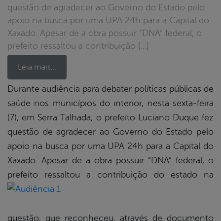
questão de agradecer ao Governo do Estado pelo
apoio na busca por uma UPA 24h para a Capital do
Xaxado. Apesar de a obra possuir “DNA” federal, o
prefeito ressaltou a contribuição […]
Leia mais…
Durante audiência para debater políticas públicas de
saúde nos municípios do interior, nesta sexta-feira
book
(7), em Serra Talhada, o prefeito Luciano Duque fez
questão de agradecer ao Governo do Estado pelo
er
apoio na busca por uma UPA 24h para a Capital do
Xaxado. Apesar de a obra possuir “DNA” federal, o
prefeito
ressaltou a contribuição do estado na
din
questão, que reconheceu, através de documento