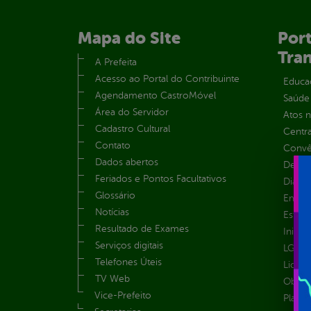
Mapa do Site
Port
Tra
A Prefeita
Acesso ao Portal do Contribuinte
Educa
Agendamento CastroMóvel
Saúde
Área do Servidor
Atos 
Cadastro Cultural
Centra
Contato
Convên
Dados abertos
Despe
Feriados e Pontos Facultativos
Diária
Glossário
Emend
Notícias
Estrut
Resultado de Exames
Inicio
Serviços digitais
LGPD e
Telefones Úteis
Licita
TV Web
Obras 
Vice-Prefeito
Plane