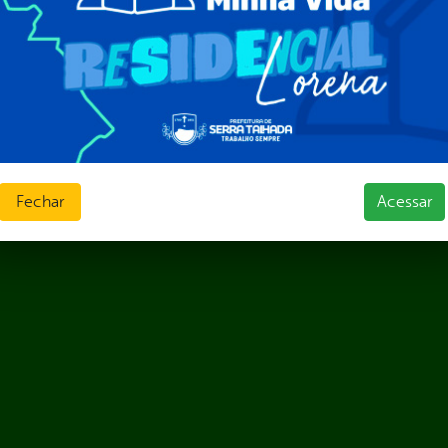
as
sos Humanos
ias de Receitas
Fechar
Acessar