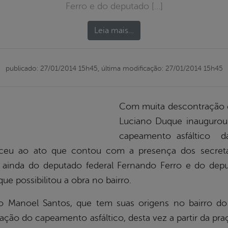
Ferro e do deputado […]
Leia mais…
publicado: 27/01/2014 15h45,
última modificação: 27/01/2014 15h45
Com muita descontração e 
Luciano Duque inaugurou 
capeamento asfáltico 
eceu ao ato que contou com a presença dos secretár
e ainda do deputado federal Fernando Ferro e do dep
ue possibilitou a obra no bairro.
o Manoel Santos, que tem suas origens no bairro do
ão do capeamento asfáltico, desta vez a partir da praç