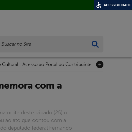
ACESSIBILIDADE
ca
 Cultural
Acesso ao Portal do Contribuinte
a noite deste sábado (25) o
eu ao ato que contou com a
a do deputado federal Fernando