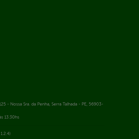
25 - Nossa Sra. da Penha, Serra Talhada - PE, 56903-
às 13:30hs
1.2.4)