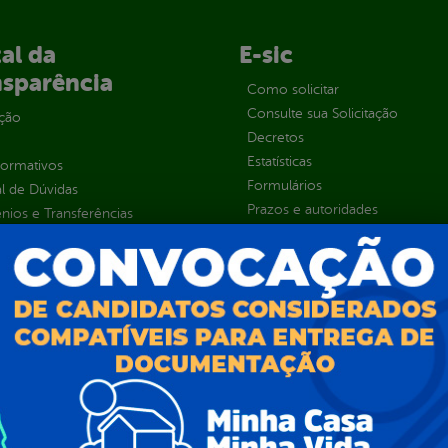
al da
E-sic
nsparência
Como solicitar
Consulte sua Solicitação
ção
Decretos
Estatísticas
normativos
Formulários
l de Dúvidas
Prazos e autoridades
ios e Transferências
Sic Físico
sas
Solicitar Recurso
s
Solicitar um pedido
as parlamentares
ura Organizacional
 Governo Digital
ções e Contratos
Públicas
jamento e Prestação de Contas