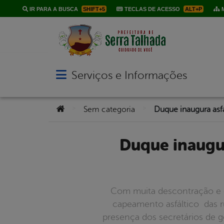
IR PARA A BUSCA
SHIFT+5
TECLAS DE ACESSO
ALT+P
M
Serviços e Informações
Abrir menu principal de navegação
Você está aqui:
>
>
Sem categoria
Duque inaugura asfalto no Bom Jesus e comemora com a
Com muita descontração e e
capeamento asfáltico das 
presença dos secretários de g