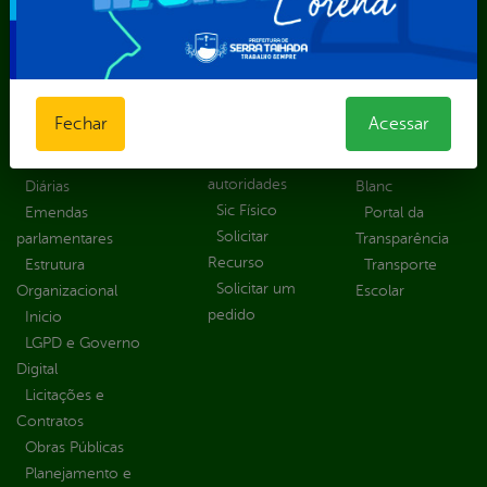
solicitar
Educação
Carta de
Consulte sua
Saúde
Serviços
Solicitação
Atos normativos
E-sic
Decretos
Central de Dúvidas
Ferramenta de
Estatísticas
Convênios e
Autenticidade
Fechar
Acessar
Formulários
Transferências
Ouvidoria
Prazos e
Despesas
Portal Aldir
autoridades
Diárias
Blanc
Sic Físico
Emendas
Portal da
Solicitar
parlamentares
Transparência
Recurso
Estrutura
Transporte
Solicitar um
Organizacional
Escolar
pedido
Inicio
LGPD e Governo
Digital
Licitações e
Contratos
Obras Públicas
Planejamento e