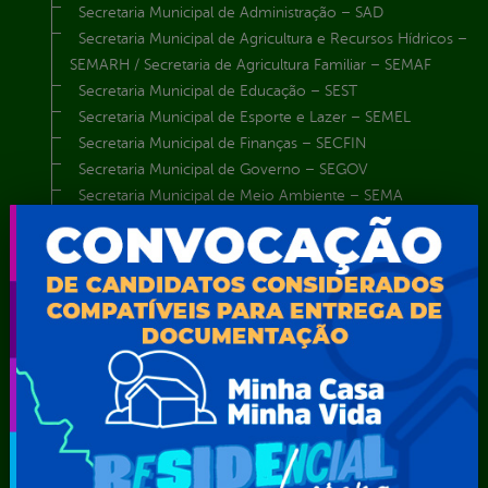
Secretaria Municipal de Administração – SAD
Secretaria Municipal de Agricultura e Recursos Hídricos –
SEMARH / Secretaria de Agricultura Familiar – SEMAF
Secretaria Municipal de Educação – SEST
Secretaria Municipal de Esporte e Lazer – SEMEL
Secretaria Municipal de Finanças – SECFIN
Secretaria Municipal de Governo – SEGOV
Secretaria Municipal de Meio Ambiente – SEMA
Secretaria Municipal de Planejamento e Gestão – SEPLAG
Secretaria Municipal de Relações Institucionais – SEMRI
Secretaria Municipal de Saúde – SMS
Secretaria Municipal de Serviços Públicos – SEMUSP
Superintendência de Trânsito e Transportes de Serra
Talhada-STTRANS
Transparência, Fiscalização e Controle
Portal da
E-sic
Outros
Transparência
Serviços
Como