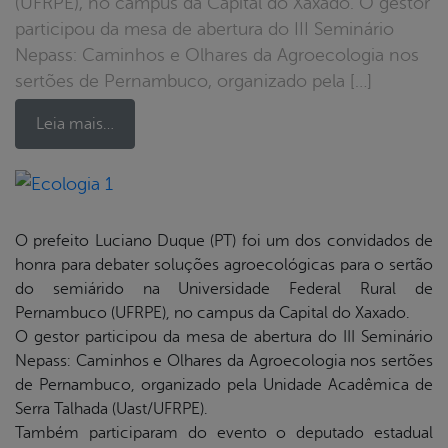
(UFRPE), no campus da Capital do Xaxado. O gestor
participou da mesa de abertura do III Seminário
Nepass: Caminhos e Olhares da Agroecologia nos
sertões de Pernambuco, organizado pela […]
Leia mais…
book
O prefeito Luciano Duque (PT) foi um dos convidados de
honra para debater soluções agroecológicas para o sertão
do semiárido na Universidade Federal Rural de
er
Pernambuco (UFRPE), no campus da Capital do Xaxado.
O gestor participou da mesa de abertura do III Seminário
din
Nepass: Caminhos e Olhares da Agroecologia nos sertões
de Pernambuco, organizado pela Unidade Acadêmica de
Serra Talhada (Uast/UFRPE).
Também participaram do evento o deputado estadual