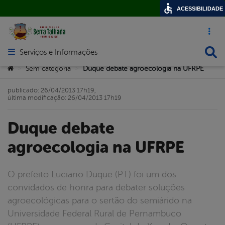
ACESSIBILIDADE
Acesso ráp
Busca
Serviços e Informações
Abrir menu principal de navegação
Você está aqui:
Sem categoria
Duque debate agroecologia na UFRPE
>
>
publicado: 26/04/2013 17h19,
última modificação: 26/04/2013 17h19
Duque debate
agroecologia na UFRPE
O prefeito Luciano Duque (PT) foi um dos
convidados de honra para debater soluções
agroecológicas para o sertão do semiárido na
Universidade Federal Rural de Pernambuco