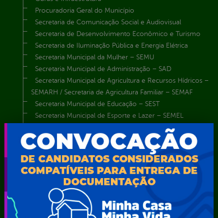
Procuradoria Geral do Município
Secretaria de Comunicação Social e Audiovisual
Secretaria de Desenvolvimento Econômico e Turismo
Secretaria de Iluminação Pública e Energia Elétrica
Secretaria Municipal da Mulher – SEMU
Secretaria Municipal de Administração – SAD
Secretaria Municipal de Agricultura e Recursos Hídricos –
SEMARH / Secretaria de Agricultura Familiar – SEMAF
Secretaria Municipal de Educação – SEST
Secretaria Municipal de Esporte e Lazer – SEMEL
Secretaria Municipal de Finanças – SECFIN
Secretaria Municipal de Governo – SEGOV
Secretaria Municipal de Meio Ambiente – SEMA
Secretaria Municipal de Planejamento e Gestão – SEPLAG
Secretaria Municipal de Relações Institucionais – SEMRI
Secretaria Municipal de Saúde – SMS
Secretaria Municipal de Serviços Públicos – SEMUSP
Superintendência de Trânsito e Transportes de Serra