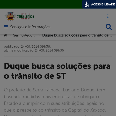
ACESSIBILIDADE
Acesso ráp
Busca
Serviços e Informações
Abrir menu principal de navegação
Você está aqui:
Sem categoria
Duque busca soluções para o trânsito de ST
>
>
publicado: 24/09/2014 09h36,
última modificação: 24/09/2014 09h36
Duque busca soluções para
o trânsito de ST
O prefeito de Serra Talhada, Luciano Duque, tem
buscado medidas mais enérgicas de obrigar o
Estado a cumprir com suas atribuições legais no
que diz respeito ao trânsito da Capital do Xaxado.