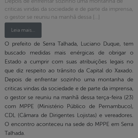
Depois de enfrentar sozinho uma montanha de
criticas vindas da sociedade e de parte da imprensa,
o gestor se reuniu na manhã dessa […]
Leia mais…
O prefeito de Serra Talhada, Luciano Duque, tem
buscado medidas mais enérgicas de obrigar o
book
Estado a cumprir com suas atribuições legais no
que diz respeito ao trânsito da Capital do Xaxado.
er
Depois de enfrentar sozinho uma montanha de
criticas vindas da sociedade e de parte da imprensa,
o gestor se reuniu na manhã dessa terça-feira (23)
din
com MPPE (Ministério Público de Pernambuco),
CDL (Câmara de Dirigentes Lojistas) e vereadores.
O encontro aconteceu na sede do MPPE em Serra
Talhada.