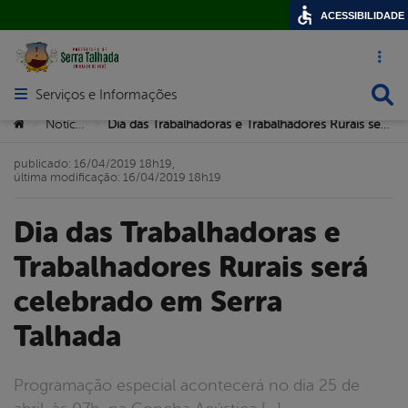
ACESSIBILIDADE
Acesso ráp
Busca
Serviços e Informações
Abrir menu principal de navegação
Você está aqui:
Notícias
Dia das Trabalhadoras e Trabalhadores Rurais será celebrado em Serra Talhada
>
>
publicado: 16/04/2019 18h19,
última modificação: 16/04/2019 18h19
Dia das Trabalhadoras e
Trabalhadores Rurais será
celebrado em Serra
Talhada
Programação especial acontecerá no dia 25 de