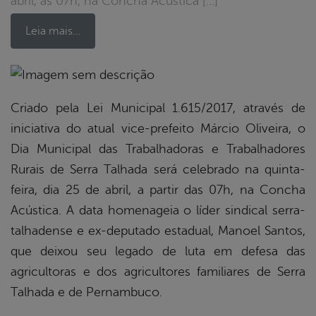
abril, às 07h, na Concha Acústica […]
Leia mais…
book
Criado pela Lei Municipal 1.615/2017, através de
iniciativa do atual vice-prefeito Márcio Oliveira, o
Dia Municipal das Trabalhadoras e Trabalhadores
er
Rurais de Serra Talhada será celebrado na quinta-
feira, dia 25 de abril, a partir das 07h, na Concha
din
Acústica. A data homenageia o líder sindical serra-
talhadense e ex-deputado estadual, Manoel Santos,
que deixou seu legado de luta em defesa das
agricultoras e dos agricultores familiares de Serra
Talhada e de Pernambuco.