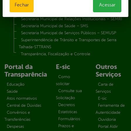
Fechar
Acessar
Secretaria Municipal de Meio Ambiente – SEMA
Secretaria Municipal de Planejamento e Gestão – SEPLAG
Secretaria Municipal de Relações Institucionais – SEMRI
Secretaria Municipal de Saúde – SMS
Secretaria Municipal de Serviços Públicos – SEMUSP
Superintendência de Trânsito e Transportes de Serra
Talhada-STTRANS
Transparência, Fiscalização e Controle
Portal da
E-sic
Outros
Transparência
Serviços
Como
solicitar
Educação
Carta de
Consulte sua
Saúde
Serviços
Solicitação
Atos normativos
E-sic
Decretos
Central de Dúvidas
Ferramenta de
Estatísticas
Convênios e
Autenticidade
Formulários
Transferências
Ouvidoria
Prazos e
Despesas
Portal Aldir