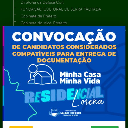
Diretoria da Defesa Civil
FUNDAÇÃO CULTURAL DE SERRA TALHADA
Gabinete da Prefeita
Gabinete do Vice-Prefeito
Instituto de Previdência Própria dos Servidores Públicos do
Município de Serra Talhada-IPPS
Obras e Infraestrutura
Procuradoria Geral do Município
Secretaria de Comunicação Social e Audiovisual
Secretaria de Desenvolvimento Econômico e Turismo
Secretaria de Iluminação Pública e Energia Elétrica
Secretaria Municipal da Mulher – SEMU
Secretaria Municipal de Administração – SAD
Secretaria Municipal de Agricultura e Recursos Hídricos –
SEMARH / Secretaria de Agricultura Familiar – SEMAF
Secretaria Municipal de Educação – SEST
Secretaria Municipal de Esporte e Lazer – SEMEL
Secretaria Municipal de Finanças – SECFIN
Secretaria Municipal de Governo – SEGOV