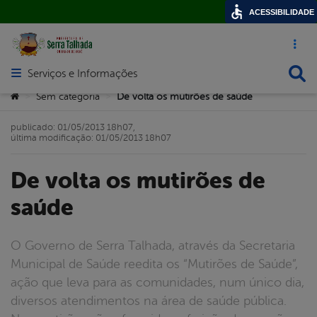
ACESSIBILIDADE
Acesso ráp
Busca
Serviços e Informações
Abrir menu principal de navegação
Você está aqui:
Sem categoria
De volta os mutirões de saúde
>
>
publicado: 01/05/2013 18h07,
última modificação: 01/05/2013 18h07
De volta os mutirões de
saúde
O Governo de Serra Talhada, através da Secretaria
Municipal de Saúde reedita os “Mutirões de Saúde”,
ação que leva para as comunidades, num único dia,
diversos atendimentos na área de saúde pública.