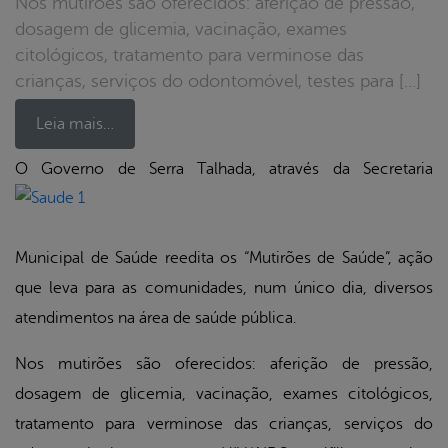
Nos mutirões são oferecidos: aferição de pressão,
dosagem de glicemia, vacinação, exames
citológicos, tratamento para verminose das
crianças, serviços do odontomóvel, testes para […]
Leia mais…
O Governo de Serra T
alhada, através da Secretaria
book
Municipal de Saúde reedita os “Mutirões de Saúde”, ação
er
que leva para as comunidades, num único dia, diversos
atendimentos na área de saúde pública.
din
Nos mutirões são oferecidos: aferição de pressão,
dosagem de glicemia, vacinação, exames citológicos,
tratamento para verminose das crianças, serviços do