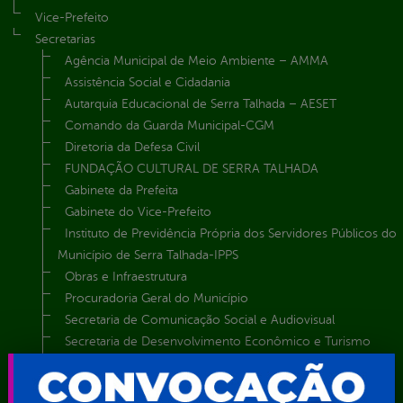
Vice-Prefeito
Secretarias
Agência Municipal de Meio Ambiente – AMMA
Assistência Social e Cidadania
Autarquia Educacional de Serra Talhada – AESET
Comando da Guarda Municipal-CGM
Diretoria da Defesa Civil
FUNDAÇÃO CULTURAL DE SERRA TALHADA
Gabinete da Prefeita
Gabinete do Vice-Prefeito
Instituto de Previdência Própria dos Servidores Públicos do
Município de Serra Talhada-IPPS
Obras e Infraestrutura
Procuradoria Geral do Município
Secretaria de Comunicação Social e Audiovisual
Secretaria de Desenvolvimento Econômico e Turismo
Secretaria de Iluminação Pública e Energia Elétrica
Secretaria Municipal da Mulher – SEMU