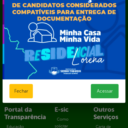
Secretaria Municipal de Administração – SAD
Secretaria Municipal de Agricultura e Recursos Hídricos –
SEMARH / Secretaria de Agricultura Familiar – SEMAF
Secretaria Municipal de Educação – SEST
Secretaria Municipal de Esporte e Lazer – SEMEL
Secretaria Municipal de Finanças – SECFIN
Secretaria Municipal de Governo – SEGOV
Secretaria Municipal de Meio Ambiente – SEMA
Secretaria Municipal de Planejamento e Gestão – SEPLAG
Secretaria Municipal de Relações Institucionais – SEMRI
Secretaria Municipal de Saúde – SMS
Secretaria Municipal de Serviços Públicos – SEMUSP
Superintendência de Trânsito e Transportes de Serra
Talhada-STTRANS
Fechar
Acessar
Transparência, Fiscalização e Controle
Portal da
E-sic
Outros
Transparência
Serviços
Como
solicitar
Educação
Carta de