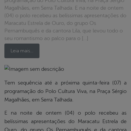
programação do Polo Cultura Viva, na Praça Sérgio
Magalhães, em Serra Talhada. E na noite de ontem
(04) o polo recebeu as belíssimas apresentações do
Maracatu Estrela de Ouro, do grupo Os
Pernambuquês e da cantora Lila, que levou todo o
seu romantismo ao palco para o […]
Leia mais…
book
Tem sequência até a próxima quinta-feira (07) a
programação do Polo Cultura Viva, na Praça Sérgio
Magalhães, em Serra Talhada.
er
E na noite de ontem (04) o polo recebeu as
din
belíssimas apresentações do Maracatu Estrela de
Ouro, do grupo Os Pernambuquês e da cantora