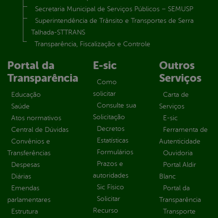
Secretaria Municipal de Serviços Públicos – SEMUSP
Superintendência de Trânsito e Transportes de Serra
Talhada-STTRANS
Transparência, Fiscalização e Controle
Portal da
E-sic
Outros
Transparência
Serviços
Como
solicitar
Educação
Carta de
Consulte sua
Saúde
Serviços
Solicitação
Atos normativos
E-sic
Decretos
Central de Dúvidas
Ferramenta de
Estatísticas
Convênios e
Autenticidade
Formulários
Transferências
Ouvidoria
Prazos e
Despesas
Portal Aldir
autoridades
Diárias
Blanc
Sic Físico
Emendas
Portal da
Solicitar
parlamentares
Transparência
Recurso
Estrutura
Transporte