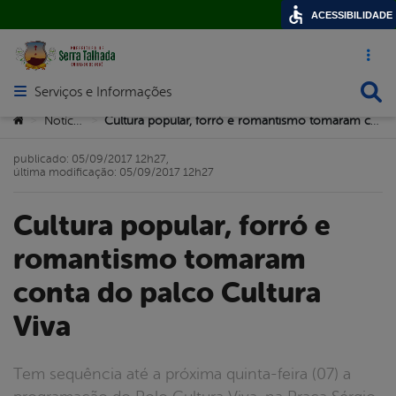
ACESSIBILIDADE
Acesso ráp
Busca
Serviços e Informações
Abrir menu principal de navegação
Você está aqui:
Notícias
Cultura popular, forró e romantismo tomaram conta do palco Cultura Viva
>
>
publicado: 05/09/2017 12h27,
última modificação: 05/09/2017 12h27
Cultura popular, forró e
romantismo tomaram
conta do palco Cultura
Viva
Tem sequência até a próxima quinta-feira (07) a