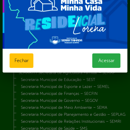
Instituto de Previdência Própria dos Servidores Públicos do
Município de Serra Talhada-IPPS
Obras e Infraestrutura
Procuradoria Geral do Município
Secretaria de Comunicação Social e Audiovisual
Secretaria de Desenvolvimento Econômico e Turismo
Secretaria de Iluminação Pública e Energia Elétrica
Secretaria Municipal da Mulher – SEMU
Secretaria Municipal de Administração – SAD
Fechar
Acessar
Secretaria Municipal de Agricultura e Recursos Hídricos –
SEMARH / Secretaria de Agricultura Familiar – SEMAF
Secretaria Municipal de Educação – SEST
Secretaria Municipal de Esporte e Lazer – SEMEL
Secretaria Municipal de Finanças – SECFIN
Secretaria Municipal de Governo – SEGOV
Secretaria Municipal de Meio Ambiente – SEMA
Secretaria Municipal de Planejamento e Gestão – SEPLAG
Secretaria Municipal de Relações Institucionais – SEMRI
Secretaria Municipal de Saúde – SMS