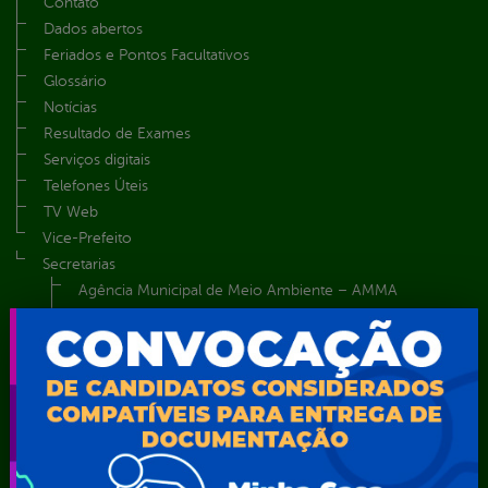
Contato
Dados abertos
Feriados e Pontos Facultativos
Glossário
Notícias
Resultado de Exames
Serviços digitais
Telefones Úteis
TV Web
Vice-Prefeito
Secretarias
Agência Municipal de Meio Ambiente – AMMA
Assistência Social e Cidadania
Autarquia Educacional de Serra Talhada – AESET
Comando da Guarda Municipal-CGM
Diretoria da Defesa Civil
FUNDAÇÃO CULTURAL DE SERRA TALHADA
Gabinete da Prefeita
Gabinete do Vice-Prefeito