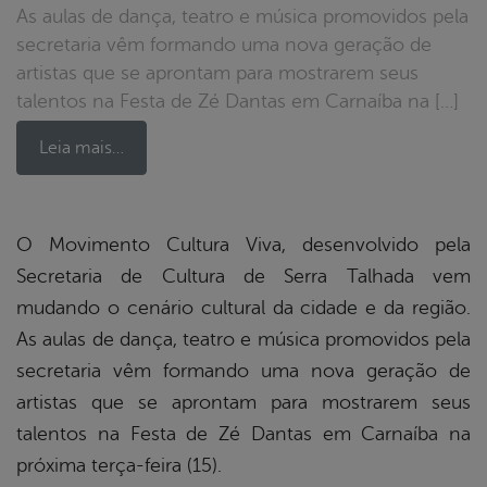
As aulas de dança, teatro e música promovidos pela
secretaria vêm formando uma nova geração de
artistas que se aprontam para mostrarem seus
talentos na Festa de Zé Dantas em Carnaíba na […]
Leia mais…
book
O Movimento Cultura Viva, desenvolvido pela
Secretaria de Cultura de Serra Talhada vem
mudando o cenário cultural da cidade e da região.
er
As aulas de dança, teatro e música promovidos pela
secretaria vêm formando uma nova geração de
din
artistas que se aprontam para mostrarem seus
talentos na Festa de Zé Dantas em Carnaíba na
próxima terça-feira (15).