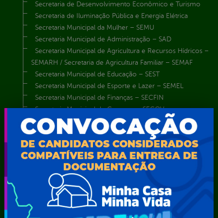
Secretaria de Desenvolvimento Econômico e Turismo
Secretaria de Iluminação Pública e Energia Elétrica
Secretaria Municipal da Mulher – SEMU
Secretaria Municipal de Administração – SAD
Secretaria Municipal de Agricultura e Recursos Hídricos –
SEMARH / Secretaria de Agricultura Familiar – SEMAF
Secretaria Municipal de Educação – SEST
Secretaria Municipal de Esporte e Lazer – SEMEL
Secretaria Municipal de Finanças – SECFIN
Secretaria Municipal de Governo – SEGOV
Secretaria Municipal de Meio Ambiente – SEMA
Secretaria Municipal de Planejamento e Gestão – SEPLAG
Secretaria Municipal de Relações Institucionais – SEMRI
Secretaria Municipal de Saúde – SMS
Secretaria Municipal de Serviços Públicos – SEMUSP
Superintendência de Trânsito e Transportes de Serra
Talhada-STTRANS
Transparência, Fiscalização e Controle