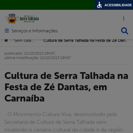
ACESSIBILIDADE
Acesso ráp
Busca
Serviços e Informações
Abrir menu principal de navegação
Você está aqui:
Sem categoria
Cultura de Serra Talhada na Festa de Zé Dantas, em Carnaíba
>
>
publicado: 12/10/2013 19h57,
última modificação: 12/10/2013 19h57
Cultura de Serra Talhada na
Festa de Zé Dantas, em
Carnaíba
O Movimento Cultura Viva, desenvolvido pela
Secretaria de Cultura de Serra Talhada vem
mudando o cenário cultural da cidade e da região.