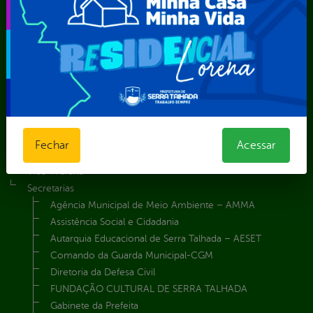
Cadastro Cultural
Contato
Dados abertos
Feriados e Pontos Facultativos
Glossário
Notícias
Resultado de Exames
Serviços digitais
Telefones Úteis
Fechar
Acessar
TV Web
Vice-Prefeito
Secretarias
Agência Municipal de Meio Ambiente – AMMA
Assistência Social e Cidadania
Autarquia Educacional de Serra Talhada – AESET
Comando da Guarda Municipal-CGM
Diretoria da Defesa Civil
FUNDAÇÃO CULTURAL DE SERRA TALHADA
Gabinete da Prefeita