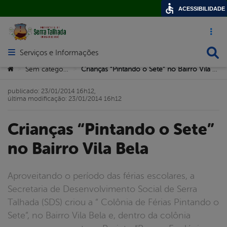
ACESSIBILIDADE
Acesso ráp
Busca
Serviços e Informações
Abrir menu principal de navegação
Você está aqui:
Sem categoria
Crianças “Pintando o Sete” no Bairro Vila Bela
>
>
publicado: 23/01/2014 16h12,
última modificação: 23/01/2014 16h12
Crianças “Pintando o Sete”
no Bairro Vila Bela
Aproveitando o período das férias escolares, a
Secretaria de Desenvolvimento Social de Serra
Talhada (SDS) criou a “ Colônia de Férias Pintando o
Sete”, no Bairro Vila Bela e, dentro da colônia