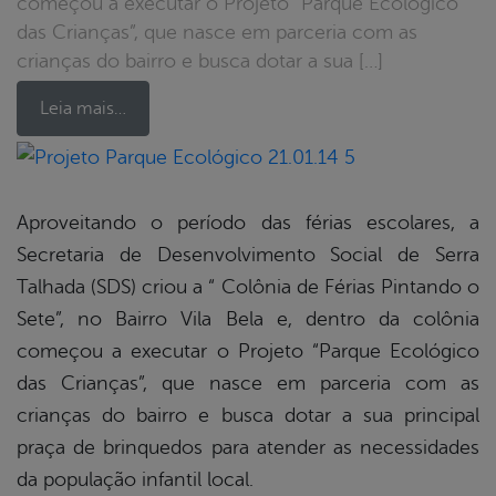
começou a executar o Projeto “Parque Ecológico
das Crianças”, que nasce em parceria com as
crianças do bairro e busca dotar a sua […]
Leia mais…
book
Aproveitando o período das férias escolares, a
Secretaria de Desenvolvimento Social de Serra
er
Talhada (SDS) criou a “ Colônia de Férias Pintando o
Sete”, no Bairro Vila Bela e, dentro da colônia
começou a executar o Projeto “Parque Ecológico
din
das Crianças”, que nasce em parceria com as
crianças do bairro e busca dotar a sua principal
praça de brinquedos para atender as necessidades
da população infantil local.