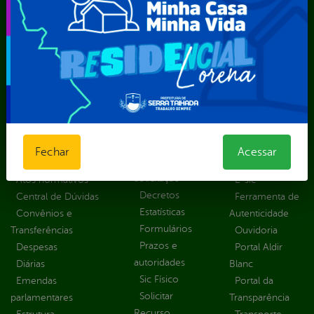
Secretaria Municipal de Saúde – SMS
Secretaria Municipal de Serviços Públicos – SEMUSP
Superintendência de Trânsito e Transportes de Serra
Talhada-STTRANS
Transparência, Fiscalização e Controle
Portal da
E-sic
Outros
Transparência
Serviços
Como
solicitar
Educação
Carta de
Fechar
Acessar
Consulte sua
Saúde
Serviços
Solicitação
Atos normativos
E-sic
Decretos
Central de Dúvidas
Ferramenta de
Estatísticas
Convênios e
Autenticidade
Formulários
Transferências
Ouvidoria
Prazos e
Despesas
Portal Aldir
autoridades
Diárias
Blanc
Sic Físico
Emendas
Portal da
Solicitar
parlamentares
Transparência
Recurso