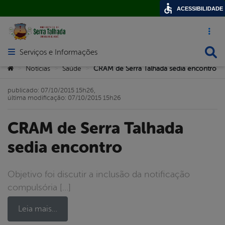
ACESSIBILIDADE
Acesso ráp
Busca
Serviços e Informações
Abrir menu principal de navegação
Você está aqui:
Notícias
Saúde
CRAM de Serra Talhada sedia encontro
>
>
>
publicado: 07/10/2015 15h26,
última modificação: 07/10/2015 15h26
CRAM de Serra Talhada
sedia encontro
Objetivo foi discutir a inclusão da notificação
compulsória […]
Leia mais…