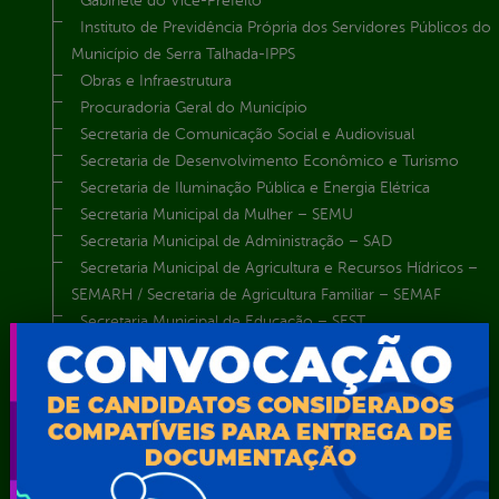
Gabinete do Vice-Prefeito
Instituto de Previdência Própria dos Servidores Públicos do
Município de Serra Talhada-IPPS
Obras e Infraestrutura
Procuradoria Geral do Município
Secretaria de Comunicação Social e Audiovisual
Secretaria de Desenvolvimento Econômico e Turismo
Secretaria de Iluminação Pública e Energia Elétrica
Secretaria Municipal da Mulher – SEMU
Secretaria Municipal de Administração – SAD
Secretaria Municipal de Agricultura e Recursos Hídricos –
SEMARH / Secretaria de Agricultura Familiar – SEMAF
Secretaria Municipal de Educação – SEST
Secretaria Municipal de Esporte e Lazer – SEMEL
Secretaria Municipal de Finanças – SECFIN
Secretaria Municipal de Governo – SEGOV
Secretaria Municipal de Meio Ambiente – SEMA
Secretaria Municipal de Planejamento e Gestão – SEPLAG
Secretaria Municipal de Relações Institucionais – SEMRI