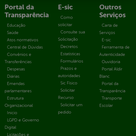
Portal da
E-sic
Outros
Transparência
Serviços
Como
solicitar
Educação
Carta de
Consulte sua
Saúde
Serviços
Solicitação
Atos normativos
E-sic
Decretos
Central de Dúvidas
Ferramenta de
Estatísticas
Convênios e
Autenticidade
Formulários
Transferências
Ouvidoria
Prazos e
Despesas
Portal Aldir
autoridades
Diárias
Blanc
Sic Físico
Emendas
Portal da
Solicitar
parlamentares
Transparência
Recurso
Estrutura
Transporte
Solicitar um
Organizacional
Escolar
pedido
Inicio
LGPD e Governo
Digital
Licitações e