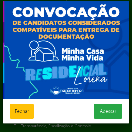
Secretaria de Desenvolvimento Econômico e Turismo
Secretaria de Iluminação Pública e Energia Elétrica
Secretaria Municipal da Mulher – SEMU
Secretaria Municipal de Administração – SAD
Secretaria Municipal de Agricultura e Recursos Hídricos –
SEMARH / Secretaria de Agricultura Familiar – SEMAF
Secretaria Municipal de Educação – SEST
Secretaria Municipal de Esporte e Lazer – SEMEL
Secretaria Municipal de Finanças – SECFIN
Secretaria Municipal de Governo – SEGOV
Secretaria Municipal de Meio Ambiente – SEMA
Secretaria Municipal de Planejamento e Gestão – SEPLAG
Secretaria Municipal de Relações Institucionais – SEMRI
Secretaria Municipal de Saúde – SMS
Secretaria Municipal de Serviços Públicos – SEMUSP
Fechar
Acessar
Superintendência de Trânsito e Transportes de Serra
Talhada-STTRANS
Transparência, Fiscalização e Controle