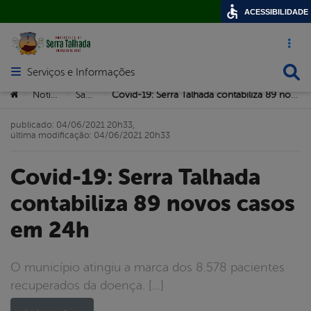
ACESSIBILIDADE
Acesso ráp
Busca
Serviços e Informações
Abrir menu principal de navegação
Você está aqui:
Notícias
Saúde
Covid-19: Serra Talhada contabiliza 89 novos casos em 24h
>
>
>
publicado: 04/06/2021 20h33,
última modificação: 04/06/2021 20h33
Covid-19: Serra Talhada
contabiliza 89 novos casos
em 24h
O município atingiu a marca dos 8.578 pacientes
recuperados da doença. […]