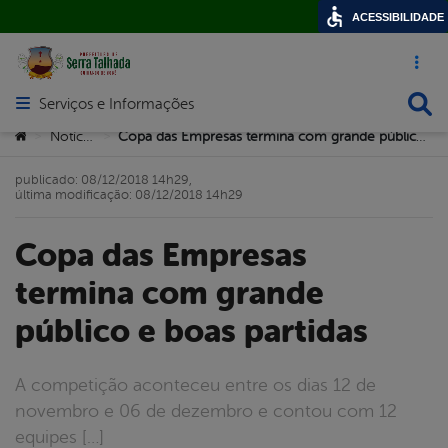
ACESSIBILIDADE
Acesso ráp
Busca
Serviços e Informações
Abrir menu principal de navegação
Você está aqui:
Notícias
Copa das Empresas termina com grande público e boas partidas
>
>
publicado: 08/12/2018 14h29,
última modificação: 08/12/2018 14h29
Copa das Empresas
termina com grande
público e boas partidas
A competição aconteceu entre os dias 12 de
novembro e 06 de dezembro e contou com 12
equipes […]