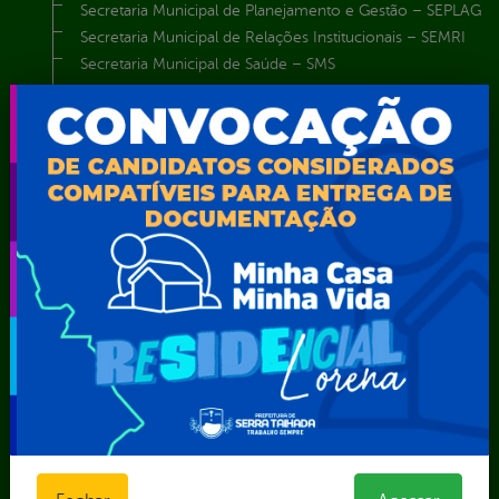
Secretaria Municipal de Planejamento e Gestão – SEPLAG
Secretaria Municipal de Relações Institucionais – SEMRI
Secretaria Municipal de Saúde – SMS
Secretaria Municipal de Serviços Públicos – SEMUSP
Superintendência de Trânsito e Transportes de Serra
Talhada-STTRANS
Transparência, Fiscalização e Controle
Portal da
E-sic
Outros
Transparência
Serviços
Como
solicitar
Educação
Carta de
Consulte sua
Saúde
Serviços
Solicitação
Atos normativos
E-sic
Decretos
Central de Dúvidas
Ferramenta de
Estatísticas
Convênios e
Autenticidade
Formulários
Transferências
Ouvidoria
Prazos e
Despesas
Portal Aldir
autoridades
Diárias
Blanc
Sic Físico