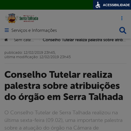
ACESSIBILIDADE
Acesso ráp
Busca
Serviços e Informações
Abrir menu principal de navegação
Você está aqui:
Sem categoria
Conselho Tutelar realiza palestra sobre atribuições do órgão em Serra Talhada
>
>
publicado: 12/02/2019 23h45,
última modificação: 12/02/2019 23h45
Conselho Tutelar realiza
palestra sobre atribuições
do órgão em Serra Talhada
O Conselho Tutelar de Serra Talhada realizou na
última sexta-feira (09.02), uma importante palestra
sobre a atuação do órgão na Câmara de