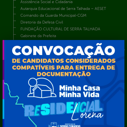
Assistência Social e Cidadania
Autarquia Educacional de Serra Talhada – AESET
Comando da Guarda Municipal-CGM
Diretoria da Defesa Civil
FUNDAÇÃO CULTURAL DE SERRA TALHADA
Gabinete da Prefeita
Gabinete do Vice-Prefeito
Instituto de Previdência Própria dos Servidores Públicos do
Município de Serra Talhada-IPPS
Obras e Infraestrutura
Procuradoria Geral do Município
Secretaria de Comunicação Social e Audiovisual
Secretaria de Desenvolvimento Econômico e Turismo
Secretaria de Iluminação Pública e Energia Elétrica
Secretaria Municipal da Mulher – SEMU
Secretaria Municipal de Administração – SAD
Secretaria Municipal de Agricultura e Recursos Hídricos –
SEMARH / Secretaria de Agricultura Familiar – SEMAF
Secretaria Municipal de Educação – SEST