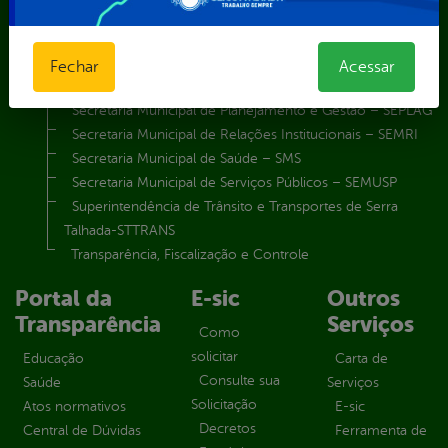
Secretaria Municipal de Esporte e Lazer – SEMEL
Secretaria Municipal de Finanças – SECFIN
Secretaria Municipal de Governo – SEGOV
Fechar
Acessar
Secretaria Municipal de Meio Ambiente – SEMA
Secretaria Municipal de Planejamento e Gestão – SEPLAG
Secretaria Municipal de Relações Institucionais – SEMRI
Secretaria Municipal de Saúde – SMS
Secretaria Municipal de Serviços Públicos – SEMUSP
Superintendência de Trânsito e Transportes de Serra
Talhada-STTRANS
Transparência, Fiscalização e Controle
Portal da
E-sic
Outros
Transparência
Serviços
Como
solicitar
Educação
Carta de
Consulte sua
Saúde
Serviços
Solicitação
Atos normativos
E-sic
Decretos
Central de Dúvidas
Ferramenta de