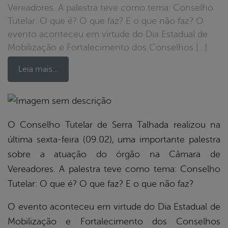
Vereadores. A palestra teve como tema: Conselho
Tutelar: O que é? O que faz? E o que não faz? O
evento aconteceu em virtude do Dia Estadual de
Mobilização e Fortalecimento dos Conselhos […]
Leia mais…
book
O Conselho Tutelar de Serra Talhada realizou na
última sexta-feira (09.02), uma importante palestra
sobre a atuação do órgão na Câmara de
er
Vereadores. A palestra teve como tema: Conselho
Tutelar: O que é? O que faz? E o que não faz?
din
O evento aconteceu em virtude do Dia Estadual de
Mobilização e Fortalecimento dos Conselhos