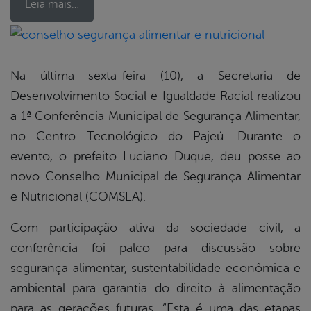
Leia mais…
book
Na última sexta-feira (10), a Secretaria de
Desenvolvimento Social e Igualdade Racial realizou
er
a 1ª Conferência Municipal de Segurança Alimentar,
no Centro Tecnológico do Pajeú. Durante o
evento, o prefeito Luciano Duque, deu posse ao
din
novo Conselho Municipal de Segurança Alimentar
e Nutricional (COMSEA).
Com participação ativa da sociedade civil, a
conferência foi palco para discussão sobre
segurança alimentar, sustentabilidade econômica e
ambiental para garantia do direito à alimentação
para as gerações futuras. “Esta é uma das etapas