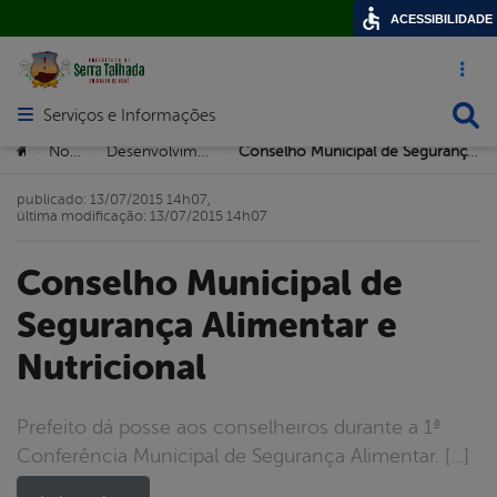
ACESSIBILIDADE
Acesso ráp
Busca
Serviços e Informações
Abrir menu principal de navegação
Você está aqui:
Notícias
Desenvolvimento Social
Conselho Municipal de Segurança Alimentar e Nutricional
>
>
>
publicado: 13/07/2015 14h07,
última modificação: 13/07/2015 14h07
Conselho Municipal de
Segurança Alimentar e
Nutricional
Prefeito dá posse aos conselheiros durante a 1ª
Conferência Municipal de Segurança Alimentar. […]