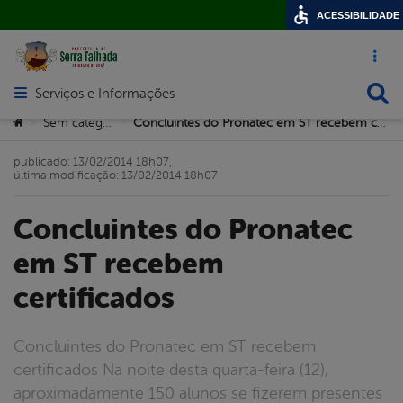
ACESSIBILIDADE
Acesso ráp
Busca
Serviços e Informações
Abrir menu principal de navegação
Você está aqui:
Sem categoria
Concluintes do Pronatec em ST recebem certificados
>
>
publicado: 13/02/2014 18h07,
última modificação: 13/02/2014 18h07
Concluintes do Pronatec
em ST recebem
certificados
Concluintes do Pronatec em ST recebem
certificados Na noite desta quarta-feira (12),
aproximadamente 150 alunos se fizerem presentes