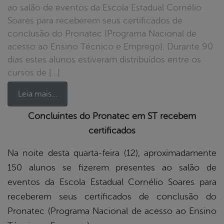
ao salão de eventos da Escola Estadual Cornélio
Soares para receberem seus certificados de
conclusão do Pronatec (Programa Nacional de
acesso ao Ensino Técnico e Emprego). Durante 90
dias estes alunos estiveram distribuídos entre os
cursos de […]
Leia mais…
Concluintes do Pronatec em ST recebem
certificados
book
Na noite desta quarta-feira (12), aproximadamente
150 alunos se fizerem presentes ao salão de
er
eventos da Escola Estadual Cornélio Soares para
receberem seus certificados de conclusão do
din
Pronatec (Programa Nacional de acesso ao Ensino