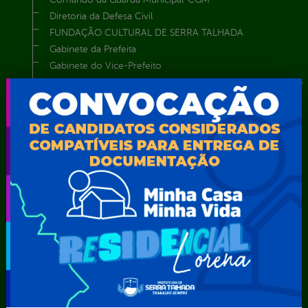
Diretoria da Defesa Civil
FUNDAÇÃO CULTURAL DE SERRA TALHADA
Gabinete da Prefeita
Gabinete do Vice-Prefeito
Instituto de Previdência Própria dos Servidores Públicos do
Município de Serra Talhada-IPPS
Obras e Infraestrutura
Procuradoria Geral do Município
Secretaria de Comunicação Social e Audiovisual
Secretaria de Desenvolvimento Econômico e Turismo
Secretaria de Iluminação Pública e Energia Elétrica
Secretaria Municipal da Mulher – SEMU
Secretaria Municipal de Administração – SAD
Secretaria Municipal de Agricultura e Recursos Hídricos –
SEMARH / Secretaria de Agricultura Familiar – SEMAF
Secretaria Municipal de Educação – SEST
Secretaria Municipal de Esporte e Lazer – SEMEL
Secretaria Municipal de Finanças – SECFIN