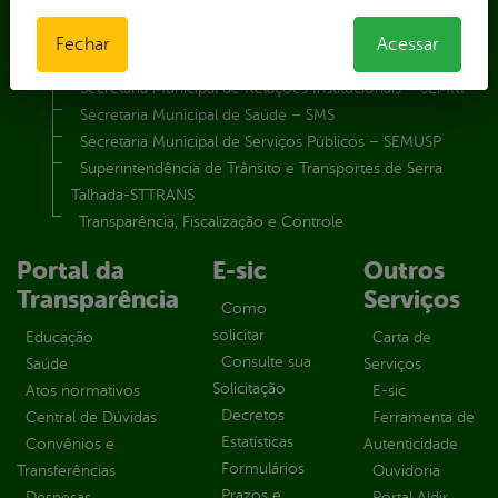
Secretaria Municipal de Governo – SEGOV
Secretaria Municipal de Meio Ambiente – SEMA
Fechar
Acessar
Secretaria Municipal de Planejamento e Gestão – SEPLAG
Secretaria Municipal de Relações Institucionais – SEMRI
Secretaria Municipal de Saúde – SMS
Secretaria Municipal de Serviços Públicos – SEMUSP
Superintendência de Trânsito e Transportes de Serra
Talhada-STTRANS
Transparência, Fiscalização e Controle
Portal da
E-sic
Outros
Transparência
Serviços
Como
solicitar
Educação
Carta de
Consulte sua
Saúde
Serviços
Solicitação
Atos normativos
E-sic
Decretos
Central de Dúvidas
Ferramenta de
Estatísticas
Convênios e
Autenticidade
Formulários
Transferências
Ouvidoria
Prazos e
Despesas
Portal Aldir