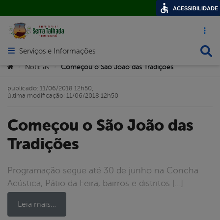
ACESSIBILIDADE
Acesso ráp
Busca
Serviços e Informações
Abrir menu principal de navegação
Você está aqui:
Notícias
Começou o São João das Tradições
>
>
publicado: 11/06/2018 12h50,
última modificação: 11/06/2018 12h50
Começou o São João das
Tradições
Programação segue até 30 de junho na Concha
Acústica, Pátio da Feira, bairros e distritos […]
Leia mais…