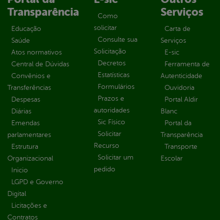
Transparência
Serviços
Como
solicitar
Educação
Carta de
Consulte sua
Saúde
Serviços
Solicitação
Atos normativos
E-sic
Decretos
Central de Dúvidas
Ferramenta de
Estatísticas
Convênios e
Autenticidade
Formulários
Transferências
Ouvidoria
Prazos e
Despesas
Portal Aldir
autoridades
Diárias
Blanc
Sic Físico
Emendas
Portal da
Solicitar
parlamentares
Transparência
Recurso
Estrutura
Transporte
Solicitar um
Organizacional
Escolar
pedido
Inicio
LGPD e Governo
Digital
Licitações e
Contratos